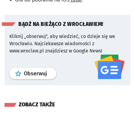
BĄDŹ NA BIEŻĄCO Z WROCŁAWIEM!
Kliknij „obserwuj”, aby wiedzieć, co dzieje się we
Wrocławiu.
Najciekawsze wiadomości z
www.wroclaw.pl znajdziesz w Google News!
profil
google news
serwisu wroclaw
Obserwuj
ZOBACZ TAKŻE