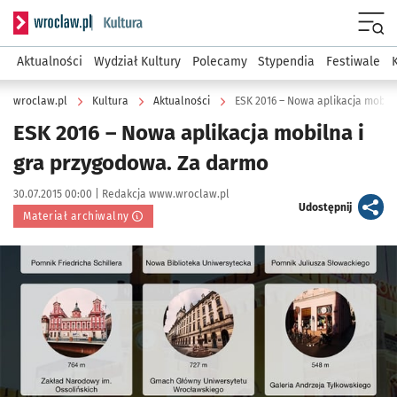
Serwis informacyjny wroclaw.pl podserwis: Kultura
Menu
Aktualności
Wydział Kultury
Polecamy
Stypendia
Festiwale
wroclaw.pl
Kultura
Aktualności
ESK 2016 – Nowa aplikacja mobil
ESK 2016 – Nowa aplikacja mobilna i
gra przygodowa. Za darmo
Data publikacji:
Autor:
30.07.2015 00:00 |
Redakcja www.wroclaw.pl
artykuł
Udostępnij
Materiał archiwalny
Kliknij, aby powiększyć