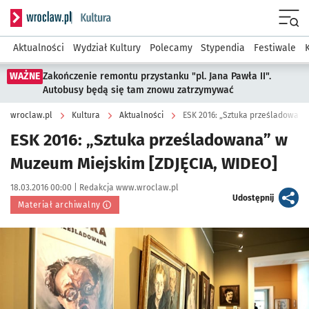
Serwis informacyjny wroclaw.pl podserwis: Kultura
Menu
Aktualności
Wydział Kultury
Polecamy
Stypendia
Festiwale
WAŻNE
Zakończenie remontu przystanku "pl. Jana Pawła II".
Autobusy będą się tam znowu zatrzymywać
wroclaw.pl
Kultura
Aktualności
ESK 2016: „Sztuka prześladowana
ESK 2016: „Sztuka prześladowana” w
Muzeum Miejskim [ZDJĘCIA, WIDEO]
Data publikacji:
Autor:
18.03.2016 00:00 |
Redakcja www.wroclaw.pl
artykuł
Udostępnij
Materiał archiwalny
Kliknij, aby powiększyć