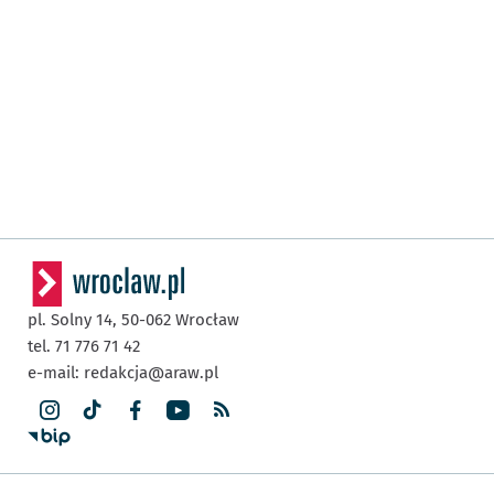
pl. Solny 14,
50-062
Wrocław
tel. 71 776 71 42
e-mail:
redakcja@araw.pl