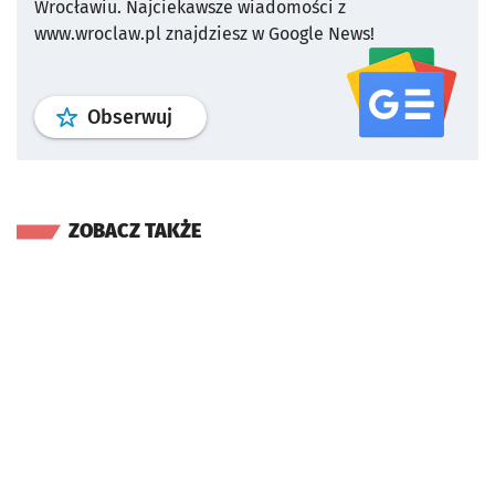
Wrocławiu.
Najciekawsze wiadomości z
www.wroclaw.pl znajdziesz w Google News!
profil
google news
serwisu wroclaw
Obserwuj
ZOBACZ TAKŻE