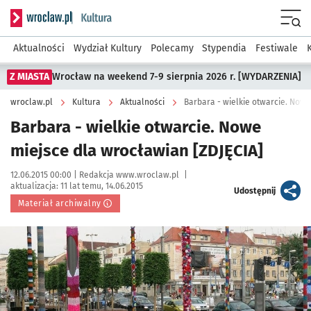
Serwis informacyjny wroclaw.pl podserwis: Kultura
Menu
Aktualności
Wydział Kultury
Polecamy
Stypendia
Festiwale
Z MIASTA
Wrocław na weekend 7-9 sierpnia 2026 r. [WYDARZENIA]
wroclaw.pl
Kultura
Aktualności
Barbara - wielkie otwarcie. Nowe
Barbara - wielkie otwarcie. Nowe
miejsce dla wrocławian [ZDJĘCIA]
Data publikacji:
Autor:
12.06.2015 00:00 |
Redakcja www.wroclaw.pl
|
aktualizacja:
11 lat temu, 14.06.2015
artykuł
Udostępnij
Materiał archiwalny
Kliknij, aby powiększyć