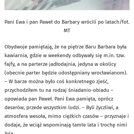
Pani Ewa i pan Paweł do Barbary wrócili po latach/fot.
MT
Obydwoje pamiętają, że na piętrze Baru Barbara była
kawiarnia, gdzie w weekendy odbywały się m.in. tzw.
fajfy, a na parterze jadłodajnia, jedyna w okolicy
(obecnie parter będzie udostępniany wrocławianom).
– W barze można było coś konkretnego zjeść,
przychodziłem tu na rodzaj śniadanio-obiadu –
opowiada pan Paweł. Pani Ewa pamięta, oprócz
deserów, przede wszystkim ludzi. – Byli życzliwi, a
atmosfera wesoła, mimo ciężkich czasów – przyznaje i
dodaje, że wciąż wspominają tamte lata i trochę nimi
żyją.