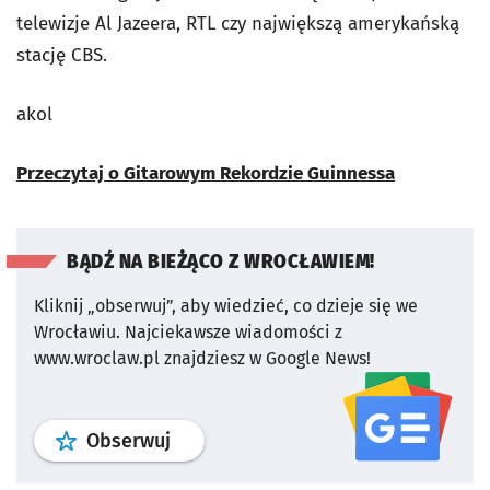
telewizje Al Jazeera, RTL czy największą amerykańską
stację CBS.
akol
Przeczytaj o Gitarowym Rekordzie Guinnessa
BĄDŹ NA BIEŻĄCO Z WROCŁAWIEM!
Kliknij „obserwuj”, aby wiedzieć, co dzieje się we
Wrocławiu.
Najciekawsze wiadomości z
www.wroclaw.pl znajdziesz w Google News!
profil
google news
serwisu wroclaw
Obserwuj