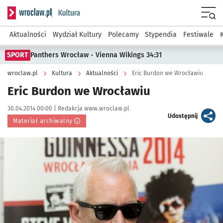
Serwis informacyjny wroclaw.pl podserwis: Kultura
Menu
Aktualności
Wydział Kultury
Polecamy
Stypendia
Festiwale
SPORT
Panthers Wrocław - Vienna Wikings 34:31
wroclaw.pl
Kultura
Aktualności
Eric Burdon we Wrocławiu
Eric Burdon we Wrocławiu
Data publikacji:
Autor:
30.04.2014 00:00 |
Redakcja www.wroclaw.pl
artykuł
Udostępnij
Materiał archiwalny
Kliknij, aby powiększyć