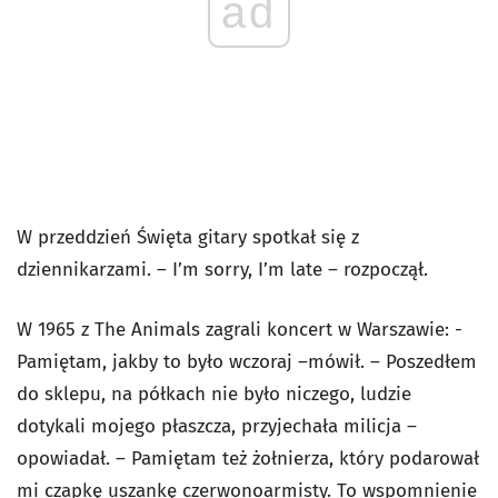
ad
W przeddzień Święta gitary spotkał się z
dziennikarzami. – I’m sorry, I’m late – rozpoczął.
W 1965 z The Animals zagrali koncert w Warszawie: -
Pamiętam, jakby to było wczoraj –mówił. – Poszedłem
do sklepu, na półkach nie było niczego, ludzie
dotykali mojego płaszcza, przyjechała milicja –
opowiadał. – Pamiętam też żołnierza, który podarował
mi czapkę uszankę czerwonoarmisty. To wspomnienie