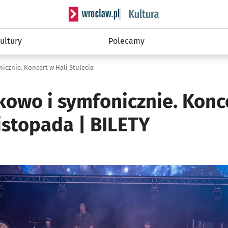
Serwis informacyjny wroclaw.pl podserwis: 
ultury
Polecamy
icznie. Koncert w Hali Stulecia
kowo i symfonicznie. Konc
listopada | BILETY
o