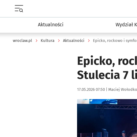
Menu główne portalu wroclaw.pl
Aktualności
Wydział K
wroclaw.pl
Kultura
Aktualności
Epicko, rockowo i symfon
Epicko, roc
Stulecia 7 
Data publikacji:
Autor:
17.05.2026 07:50 |
Maciej Wołodk
Kliknij, aby powiększyć