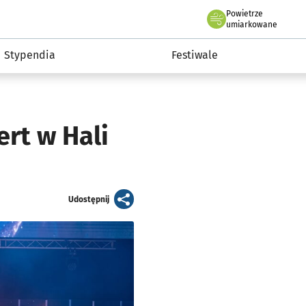
Powietrze
we Wrocławiu
Kultura
umiarkowane
Stypendia
Festiwale
ert w Hali
artykuł
Udostępnij