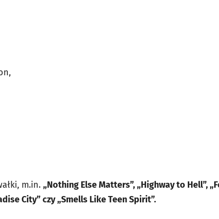
on,
ałki, m.in.
„Nothing Else Matters”, „Highway to Hell”, „
ise City” czy „Smells Like Teen Spirit”.