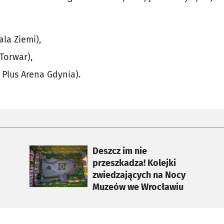
ala Ziemi),
Torwar),
t Plus Arena Gdynia).
otworzy się w nowej karcie
Deszcz im nie
przeszkadza! Kolejki
zwiedzających na Nocy
Muzeów we Wrocławiu