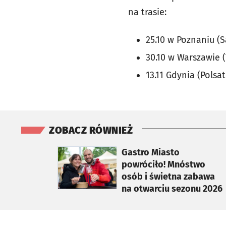
na trasie:
25.10 w Poznaniu (S
30.10 w Warszawie (
13.11 Gdynia (Polsa
ZOBACZ RÓWNIEŻ
otworzy się w nowej karcie
Gastro Miasto
powróciło! Mnóstwo
osób i świetna zabawa
na otwarciu sezonu 2026