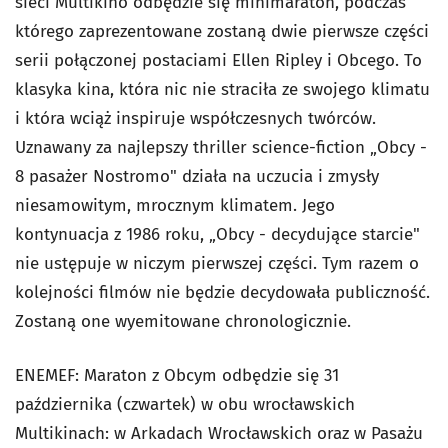
sieci Multikino odbędzie się minimaraton, podczas
którego zaprezentowane zostaną dwie pierwsze części
serii połączonej postaciami Ellen Ripley i Obcego. To
klasyka kina, która nic nie straciła ze swojego klimatu
i która wciąż inspiruje współczesnych twórców.
Uznawany za najlepszy thriller science-fiction „Obcy -
8 pasażer Nostromo" działa na uczucia i zmysły
niesamowitym, mrocznym klimatem. Jego
kontynuacja z 1986 roku, „Obcy - decydujące starcie"
nie ustępuje w niczym pierwszej części. Tym razem o
kolejności filmów nie będzie decydowała publiczność.
Zostaną one wyemitowane chronologicznie.
ENEMEF: Maraton z Obcym odbędzie się 31
października (czwartek) w obu wrocławskich
Multikinach: w Arkadach Wrocławskich oraz w Pasażu