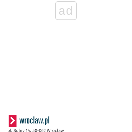
ad
pl. Solny 14,
50-062
Wrocław