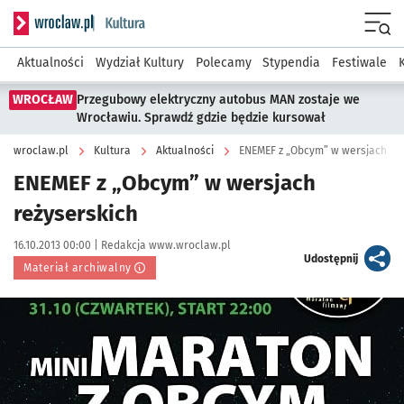
Serwis informacyjny wroclaw.pl podserwis: Kultura
Menu
Aktualności
Wydział Kultury
Polecamy
Stypendia
Festiwale
WROCŁAW
Przegubowy elektryczny autobus MAN zostaje we
Wrocławiu. Sprawdź gdzie będzie kursował
wroclaw.pl
Kultura
Aktualności
ENEMEF z „Obcym” w wersjach reż
ENEMEF z „Obcym” w wersjach
reżyserskich
Data publikacji:
Autor:
16.10.2013 00:00 |
Redakcja www.wroclaw.pl
artykuł
Udostępnij
Materiał archiwalny
Kliknij, aby powiększyć