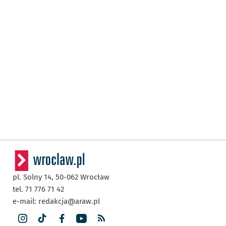
pl. Solny 14,
50-062
Wrocław
tel. 71 776 71 42
e-mail:
redakcja@araw.pl