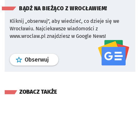
BĄDŹ NA BIEŻĄCO Z WROCŁAWIEM!
Kliknij „obserwuj”, aby wiedzieć, co dzieje się we
Wrocławiu.
Najciekawsze wiadomości z
www.wroclaw.pl znajdziesz w Google News!
profil
google news
serwisu wroclaw
Obserwuj
ZOBACZ TAKŻE