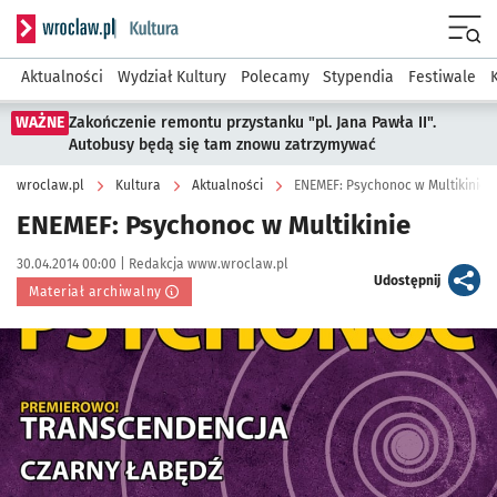
Serwis informacyjny wroclaw.pl podserwis: Kultura
Menu
Aktualności
Wydział Kultury
Polecamy
Stypendia
Festiwale
WAŻNE
Zakończenie remontu przystanku "pl. Jana Pawła II".
Autobusy będą się tam znowu zatrzymywać
wroclaw.pl
Kultura
Aktualności
ENEMEF: Psychonoc w Multikinie
ENEMEF: Psychonoc w Multikinie
Data publikacji:
Autor:
30.04.2014 00:00 |
Redakcja www.wroclaw.pl
artykuł
Udostępnij
Materiał archiwalny
Kliknij, aby powiększyć