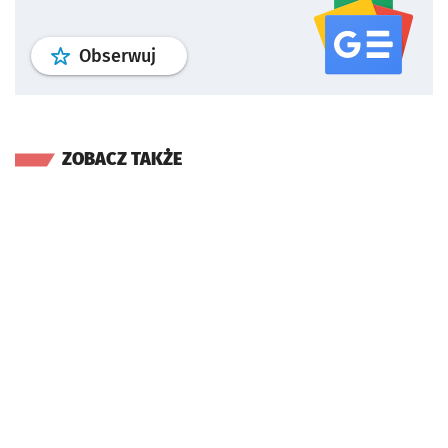
profil
google news
serwisu wroclaw
Obserwuj
ZOBACZ TAKŻE