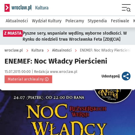
Serwis informacyjny wroclaw.pl podserwis: Kultura
Menu
Aktualności
Wydział Kultury
Polecamy
Stypendia
Festiwale
Z MIASTA
Pyszne sery, wspaniałe wędliny, wyborne słodkości. W
Rynku do niedzieli trwa Wrocławska Feta [ZDJĘCIA]
wroclaw.pl
Kultura
Aktualności
ENEMEF: Noc Władcy Pierścieni
ENEMEF: Noc Władcy Pierścieni
Data publikacji:
Autor:
15.07.2015 00:00 |
Redakcja www.wroclaw.pl
artykuł
Udostępnij
Materiał archiwalny
Kliknij, aby powiększyć