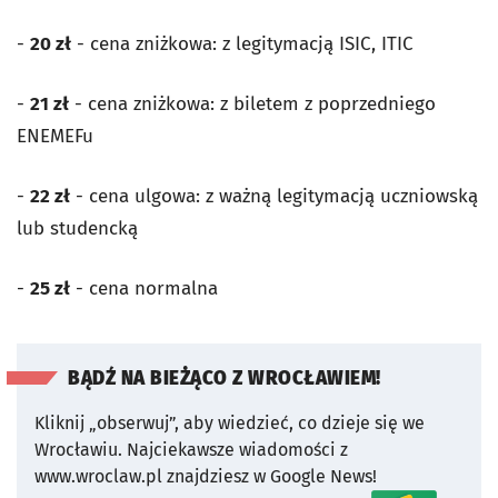
-
20 zł
- cena zniżkowa: z legitymacją ISIC, ITIC
-
21 zł
- cena zniżkowa: z biletem z poprzedniego
ENEMEFu
-
22 zł
- cena ulgowa: z ważną legitymacją uczniowską
lub studencką
-
25 zł
- cena normalna
BĄDŹ NA BIEŻĄCO Z WROCŁAWIEM!
Kliknij „obserwuj”, aby wiedzieć, co dzieje się we
Wrocławiu.
Najciekawsze wiadomości z
www.wroclaw.pl znajdziesz w Google News!