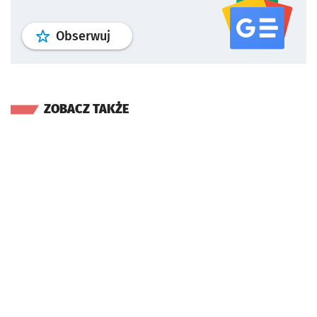
profil
google news
serwisu wroclaw
Obserwuj
ZOBACZ TAKŻE