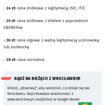
-
24 zł:
cena zniżkowa: z legitymacją ISIC, ITIC
-
25 zł:
cena zniżkowa: z biletem z poprzednich
ENEMEFów
- 26 zł:
cena ulgowa: z ważną legitymacją uczniowską
lub studencką
-
29 zł:
cena normalna
BĄDŹ NA BIEŻĄCO Z WROCŁAWIEM!
Kliknij „obserwuj”, aby wiedzieć, co dzieje się we
Wrocławiu.
Najciekawsze wiadomości z
www.wroclaw.pl znajdziesz w Google News!