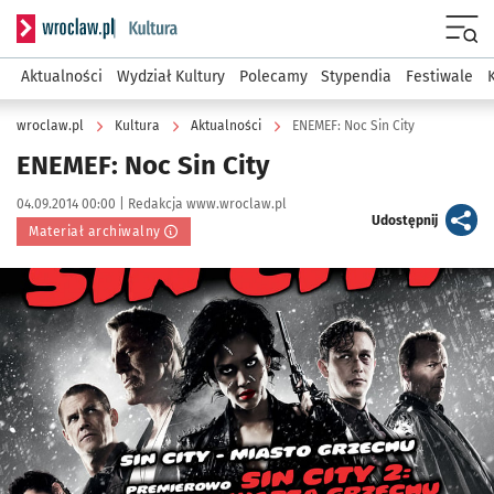
Serwis informacyjny wroclaw.pl podserwis: Kultura
Menu
Aktualności
Wydział Kultury
Polecamy
Stypendia
Festiwale
wroclaw.pl
Kultura
Aktualności
ENEMEF: Noc Sin City
ENEMEF: Noc Sin City
Data publikacji:
Autor:
04.09.2014 00:00 |
Redakcja www.wroclaw.pl
artykuł
Udostępnij
Materiał archiwalny
Kliknij, aby powiększyć