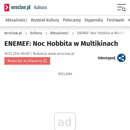
Serwis informacyjny wroclaw.pl podserwis: Kultura
Menu
Aktualności
Wydział Kultury
Polecamy
Stypendia
Festiwale
wroclaw.pl
Kultura
Aktualności
ENEMEF: Noc Hobbita w Multikina
ENEMEF: Noc Hobbita w Multikinach
Data publikacji:
Autor:
16.01.2014 00:00 |
Redakcja www.wroclaw.pl
artykuł
Udostępnij
Materiał archiwalny
REKLAMA
ad