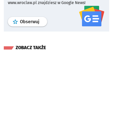
www.wroclaw.pl znajdziesz w Google News!
profil
google news
serwisu wroclaw
Obserwuj
ZOBACZ TAKŻE