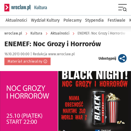
Serwis informacyjny wroclaw.pl podserwis: Kultura
Menu
Aktualności
Wydział Kultury
Polecamy
Stypendia
Festiwale
wroclaw.pl
Kultura
Aktualności
ENEMEF: Noc Grozy i Horrorów
ENEMEF: Noc Grozy i Horrorów
Data publikacji:
Autor:
16.10.2013 00:00 |
Redakcja www.wroclaw.pl
artykuł
Udostępnij
Materiał archiwalny
Kliknij, aby powiększyć