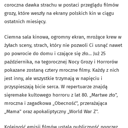
coroczna dawka strachu w postaci przeglądu filmów
grozy, które weszły na ekrany polskich kin w ciągu
ostatnich miesięcy.
Ciemna sala kinowa, ogromny ekran, mrożące krew w
żyłach sceny, strach, który nie pozwoli Ci usnąć nawet
po powrocie do domu i czające się zło... Już 25
października, na tegorocznej Nocy Grozy i Horrorów
pokazane zostaną cztery mroczne filmy. Każdy z nich
jest inny, ale wszystkie trzymają w napięciu i
przyspieszają bicie serca. W repertuarze znajdą
sięremake kultowego horroru z lat 80. „Martwe zło",
mroczna i zagadkowa „Obecność", przerażająca
„Mama" oraz apokaliptyczny „World War Z".
Kolejność emisji filmów ustala publiczność poprzez