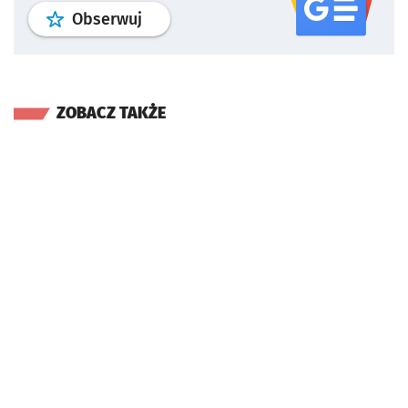
profil
google news
serwisu wroclaw
Obserwuj
ZOBACZ TAKŻE