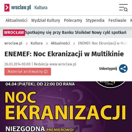
Serwis informacyjny wroclaw.pl podserwis: Kultura
Menu
Aktualności
Wydział Kultury
Polecamy
Stypendia
Festiwale
WROCŁAW
Spotkajmy się przy Banku Słoików! Nowy cykl spotkań
wroclaw.pl
Kultura
Aktualności
ENEMEF: Noc Ekranizacji w Multiki
ENEMEF: Noc Ekranizacji w Multikinie
Data publikacji:
Autor:
26.03.2014 00:00 |
Redakcja www.wroclaw.pl
artykuł
Udostępnij
Materiał archiwalny
Kliknij, aby powiększyć