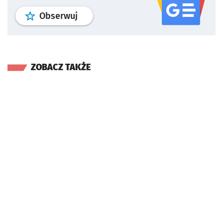
profil
google news
serwisu wroclaw
Obserwuj
ZOBACZ TAKŻE