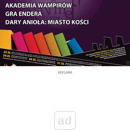
REKLAMA
ad