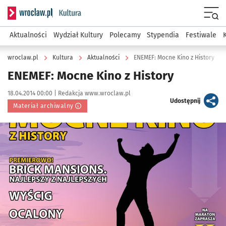
Serwis informacyjny wroclaw.pl podserwis: Kultura
Menu
Aktualności
Wydział Kultury
Polecamy
Stypendia
Festiwale
wroclaw.pl
Kultura
Aktualności
ENEMEF: Mocne Kino z History
ENEMEF: Mocne Kino z History
Data publikacji:
Autor:
18.04.2014 00:00 |
Redakcja www.wroclaw.pl
artykuł
Udostępnij
Materiał archiwalny
Kliknij, aby powiększyć