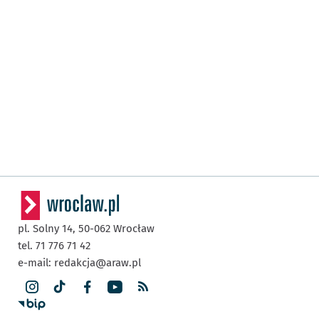
pl. Solny 14,
50-062
Wrocław
tel. 71 776 71 42
e-mail:
redakcja@araw.pl