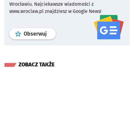
Wrocławiu.
Najciekawsze wiadomości z
www.wroclaw.pl znajdziesz w Google News!
profil
google news
serwisu wroclaw
Obserwuj
ZOBACZ TAKŻE