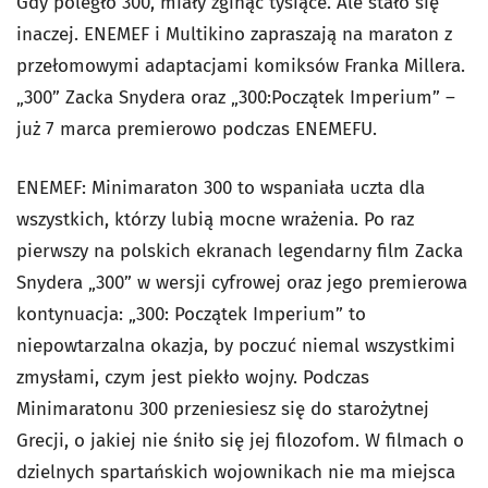
Gdy poległo 300, miały zginąć tysiące. Ale stało się
inaczej. ENEMEF i Multikino zapraszają na maraton z
przełomowymi adaptacjami komiksów Franka Millera.
„300” Zacka Snydera oraz „300:Początek Imperium” –
już 7 marca premierowo podczas ENEMEFU.
ENEMEF: Minimaraton 300 to wspaniała uczta dla
wszystkich, którzy lubią mocne wrażenia. Po raz
pierwszy na polskich ekranach legendarny film Zacka
Snydera „300” w wersji cyfrowej oraz jego premierowa
kontynuacja: „300: Początek Imperium” to
niepowtarzalna okazja, by poczuć niemal wszystkimi
zmysłami, czym jest piekło wojny. Podczas
Minimaratonu 300 przeniesiesz się do starożytnej
Grecji, o jakiej nie śniło się jej filozofom. W filmach o
dzielnych spartańskich wojownikach nie ma miejsca