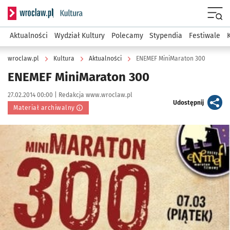
Serwis informacyjny wroclaw.pl podserwis: Kultura
Menu
Aktualności
Wydział Kultury
Polecamy
Stypendia
Festiwale
wroclaw.pl
Kultura
Aktualności
ENEMEF MiniMaraton 300
ENEMEF MiniMaraton 300
Data publikacji:
Autor:
27.02.2014 00:00 |
Redakcja www.wroclaw.pl
artykuł
Udostępnij
Materiał archiwalny
Kliknij, aby powiększyć