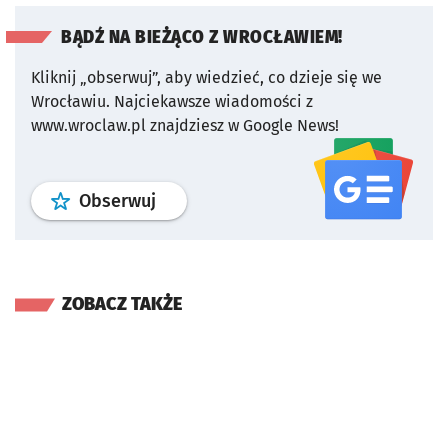
BĄDŹ NA BIEŻĄCO Z WROCŁAWIEM!
Kliknij „obserwuj”, aby wiedzieć, co dzieje się we
Wrocławiu.
Najciekawsze wiadomości z
www.wroclaw.pl znajdziesz w Google News!
profil
google news
serwisu wroclaw
Obserwuj
ZOBACZ TAKŻE