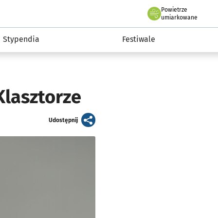
Powietrze
we Wrocławiu
Kultura
umiarkowane
Stypendia
Festiwale
Klasztorze
artykuł
Udostępnij