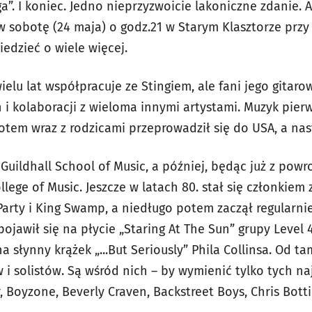
ga”. I koniec. Jedno nieprzyzwoicie lakoniczne zdanie. 
 w sobotę (24 maja) o godz.21 w Starym Klasztorze przy 
edzieć o wiele więcej.
wielu lat współpracuje ze Stingiem, ale fani jego gitar
 i kolaboracji z wieloma innymi artystami. Muzyk pierw
potem wraz z rodzicami przeprowadził się do USA, a na
Guildhall School of Music, a później, będąc już z pow
lege of Music. Jeszcze w latach 80. stał się członkie
arty i King Swamp, a niedługo potem zaczął regularni
ojawił się na płycie „Staring At The Sun” grupy Level 4
a słynny krążek „...But Seriously” Phila Collinsa. Od t
 i solistów. Są wśród nich – by wymienić tylko tych na
, Boyzone, Beverly Craven, Backstreet Boys, Chris Botti