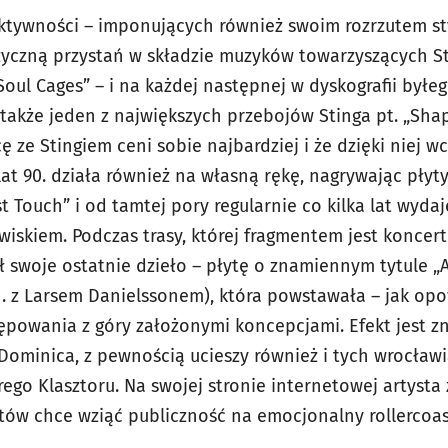
ktywności – imponujących również swoim rozrzutem sty
yczną przystań w składzie muzyków towarzyszących Sti
Soul Cages” – i na każdej następnej w dyskografii byłeg
także jeden z największych przebojów Stinga pt. „Shap
 ze Stingiem ceni sobie najbardziej i że dzięki niej wc
lat 90. działa również na własną rękę, nagrywając płyt
st Touch” i od tamtej pory regularnie co kilka lat wyd
iskiem. Podczas trasy, której fragmentem jest koncert
swoje ostatnie dzieło – płytę o znamiennym tytule „
n. z Larsem Danielssonem), która powstawała – jak opo
rępowania z góry założonymi koncepcjami. Efekt jest z
Dominica, z pewnością ucieszy również i tych wrocławi
rego Klasztoru. Na swojej stronie internetowej artyst
ów chce wziąć publiczność na emocjonalny rollercoas