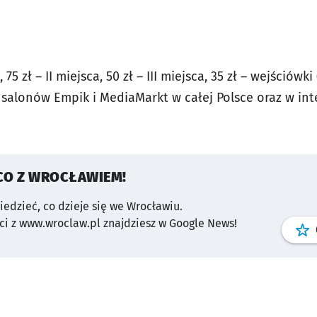
 75 zł – II miejsca, 50 zł – III miejsca, 35 zł – wejściówk
i salonów Empik i MediaMarkt w całej Polsce oraz w i
CO Z WROCŁAWIEM!
wiedzieć, co dzieje się we Wrocławiu.
i z www.wroclaw.pl znajdziesz w Google News!