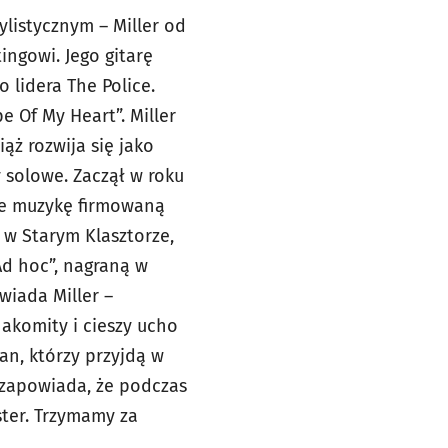
listycznym – Miller od
ngowi. Jego gitarę
o lidera The Police.
e Of My Heart”. Miller
iąż rozwija się jako
y solowe. Zaczął w roku
aje muzykę firmowaną
 w Starym Klasztorze,
Ad hoc”, nagraną w
wiada Miller –
nakomity i cieszy ucho
an, którzy przyjdą w
a zapowiada, że podczas
ter. Trzymamy za