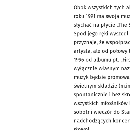
Obok wszystkich tych a
roku 1991 ma swoją muz
słychać na płycie „The 
Spod jego ręki wyszedł 
przyznaje, że współpracę
artysta, ale od połowy 
1996 od albumu pt. „Fir
wyłącznie własnym nazw
muzyk będzie promował 
świetnym składzie (m.i
spontanicznie i bez sk
wszystkich miłośników 
sobotni wieczór do Sta
nadchodzących koncert
słowo!