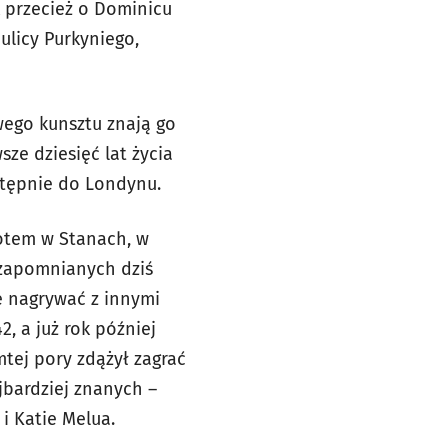
A przecież o Dominicu
ulicy Purkyniego,
owego kunsztu znają go
sze dziesięć lat życia
stępnie do Londynu.
rotem w Stanach, w
m zapomnianych dziś
e nagrywać z innymi
2, a już rok później
amtej pory zdążył zagrać
jbardziej znanych –
 i Katie Melua.