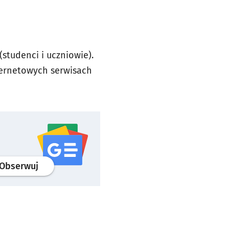
i (studenci i uczniowie).
nternetowych serwisach
profil
google news
serwisu wroclaw.pl
Obserwuj