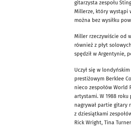
gitarzysta zespołu Stin
Millerze, który wystąpi
można bez wysiłku powi
Miller rzeczywiście od 
również z płyt solowych
spędził w Argentynie, 
Uczył się w londyńskim 
prestiżowym Berklee Col
nieco zespołów World P
artystami. W 1988 roku p
nagrywał partie gitary n
z dziesiątkami zespołów
Rick Wright, Tina Turner