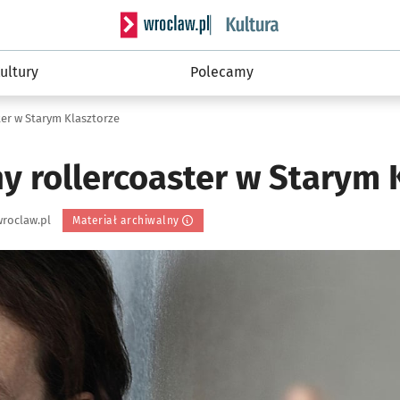
Serwis informacyjny wroclaw.pl podserwis: 
ultury
Polecamy
er w Starym Klasztorze
y rollercoaster w Starym 
roclaw.pl
Materiał archiwalny