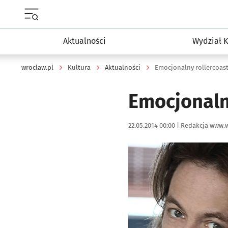
Menu główne portalu wroclaw.pl
Aktualności
Wydział K
wroclaw.pl
Kultura
Aktualności
Emocjonalny rollercoast
Emocjonaln
Data publikacji:
Autor:
22.05.2014 00:00 |
Redakcja www.w
Kliknij, aby powiększyć