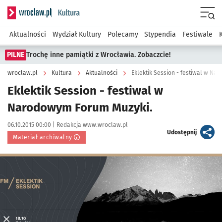
Serwis informacyjny wroclaw.pl podserwis: Kultura
Menu
Aktualności
Wydział Kultury
Polecamy
Stypendia
Festiwale
PILNE
Trochę inne pamiątki z Wrocławia. Zobaczcie!
wroclaw.pl
Kultura
Aktualności
Eklektik Session - festiwal w N
Eklektik Session - festiwal w
Narodowym Forum Muzyki.
Data publikacji:
Autor:
06.10.2015 00:00 |
Redakcja www.wroclaw.pl
artykuł
Udostępnij
Materiał archiwalny
Kliknij, aby powiększyć