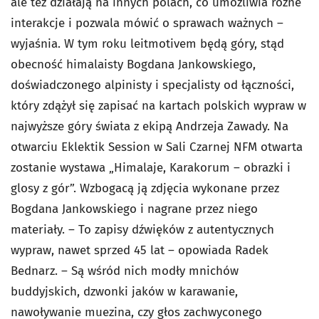
ale też działają na innych polach, co umożliwia różne
interakcje i pozwala mówić o sprawach ważnych –
wyjaśnia. W tym roku leitmotivem będą góry, stąd
obecność himalaisty Bogdana Jankowskiego,
doświadczonego alpinisty i specjalisty od łączności,
który zdążył się zapisać na kartach polskich wypraw w
najwyższe góry świata z ekipą Andrzeja Zawady. Na
otwarciu Eklektik Session w Sali Czarnej NFM otwarta
zostanie wystawa „Himalaje, Karakorum – obrazki i
glosy z gór”. Wzbogacą ją zdjęcia wykonane przez
Bogdana Jankowskiego i nagrane przez niego
materiały. – To zapisy dźwięków z autentycznych
wypraw, nawet sprzed 45 lat – opowiada Radek
Bednarz. – Są wśród nich modły mnichów
buddyjskich, dzwonki jaków w karawanie,
nawoływanie muezina, czy głos zachwyconego