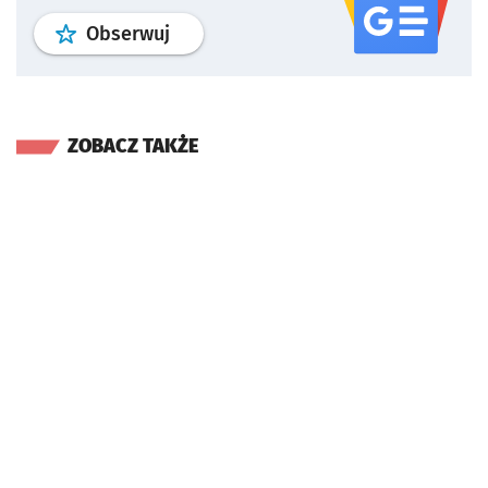
profil
google news
serwisu wroclaw
Obserwuj
ZOBACZ TAKŻE