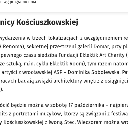
cje wg programu dnia
lnicy Kościuszkowskiej
 wydarzenia w trzech lokalizacjach z uwzględnieniem r
DH Renoma), sekretnej przestrzeni galerii Domar, przy pl
 pewnego czasu siedziba Fundacji Eklektik Art Charity (
e sztuką, m.in. cyklu Eklektik Room), tym razem natom
artyści z wrocławskiej ASP – Dominika Sobolewska, Pat
racach badają związki architektury wnętrz z osiągnięc
).
wrócić będzie można w sobotę 17 października – najpie
aits z portretami muzyków, którzy są związani z festiw
cy Kościuszkowskiej z Iwoną Stec. Wieczorem można wr