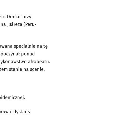
erii Domar przy
na Juáreza (Peru-
mowana specjalnie na tę
ozpoczynał ponad
o wykonawstwo afrobeatu.
tem stanie na scenie.
pidemicznej.
chować dystans