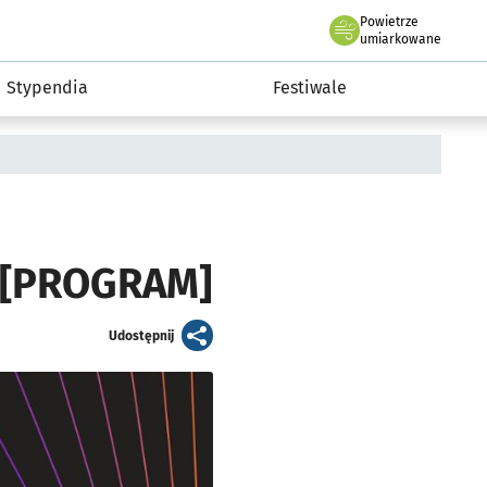
Powietrze
we Wrocławiu
Kultura
umiarkowane
Stypendia
Festiwale
n [PROGRAM]
artykuł
Udostępnij