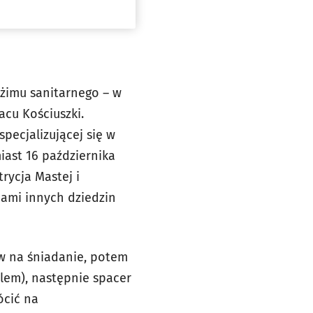
eżimu sanitarnego – w
acu Kościuszki.
specjalizującej się w
iast 16 października
rycja Mastej i
iami innych dziedzin
rw na śniadanie, potem
alem), następnie spacer
ócić na