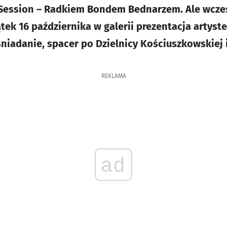
 Session – Radkiem Bondem Bednarzem. Ale wcześ
ątek 16 października w galerii prezentacja artyst
śniadanie, spacer po Dzielnicy Kościuszkowskiej 
REKLAMA
ad