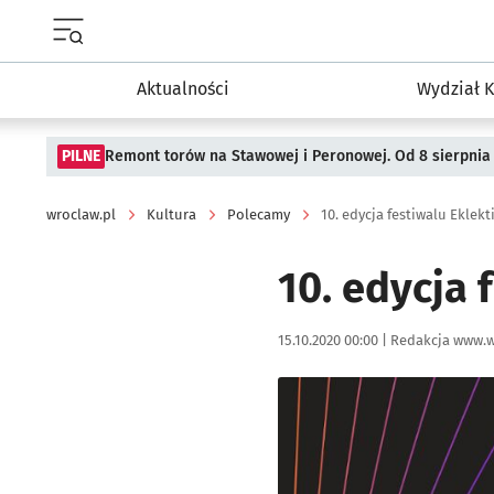
Menu główne portalu wroclaw.pl
Aktualności
Wydział K
PILNE
Remont torów na Stawowej i Peronowej. Od 8 sierpnia
wroclaw.pl
Kultura
Polecamy
10. edycja festiwalu Eklek
10. edycja
Data publikacji:
Autor:
15.10.2020 00:00 |
Redakcja www.w
Kliknij, aby powiększyć