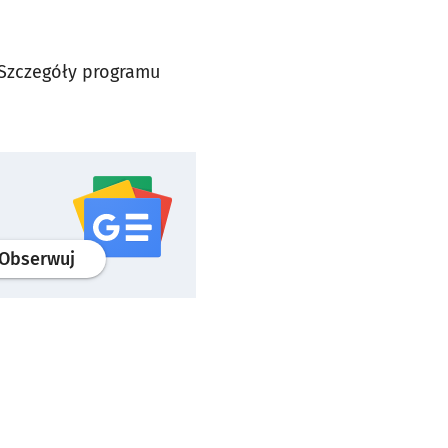
 Szczegóły programu
profil
google news
serwisu wroclaw.pl
Obserwuj