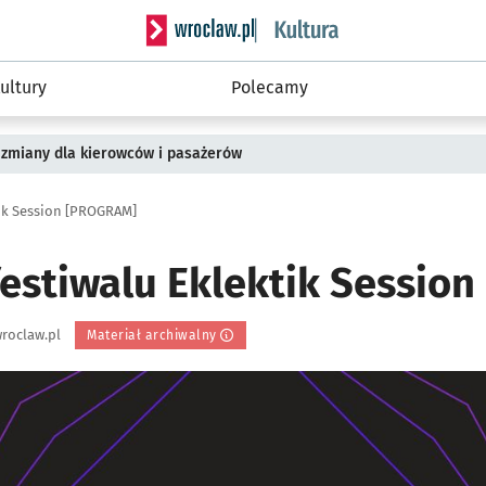
Serwis informacyjny wroclaw.pl podserwis: 
ultury
Polecamy
 zmiany dla kierowców i pasażerów
tik Session [PROGRAM]
 festiwalu Eklektik Sessio
roclaw.pl
Materiał archiwalny