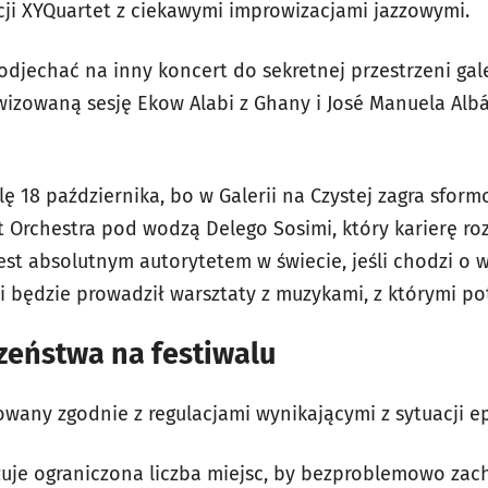
cji XYQuartet z ciekawymi improwizacjami jazzowymi.
podjechać na inny koncert do sekretnej przestrzeni gal
wizowaną sesję Ekow Alabi z Ghany i José Manuela Albá
lę 18 października, bo w Galerii na Czystej zagra sfor
at Orchestra pod wodzą Delego Sosimi, który karierę r
 jest absolutnym autorytetem w świecie, jeśli chodzi 
 będzie prowadził warsztaty z muzykami, z którymi po
zeństwa na festiwalu
owany zgodnie z regulacjami wynikającymi z sytuacji e
uje ograniczona liczba miejsc, by bezproblemowo za