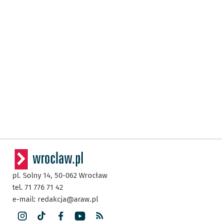
pl. Solny 14,
50-062
Wrocław
tel. 71 776 71 42
e-mail:
redakcja@araw.pl