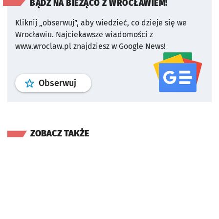
BĄDŹ NA BIEŻĄCO Z WROCŁAWIEM!
Kliknij „obserwuj”, aby wiedzieć, co dzieje się we
Wrocławiu.
Najciekawsze wiadomości z
www.wroclaw.pl znajdziesz w Google News!
profil
google news
serwisu wroclaw
Obserwuj
ZOBACZ TAKŻE