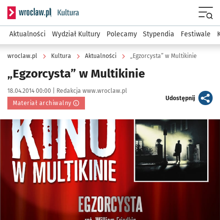
Serwis informacyjny wroclaw.pl podserwis: Kultura
Menu
Aktualności
Wydział Kultury
Polecamy
Stypendia
Festiwale
wroclaw.pl
Kultura
Aktualności
„Egzorcysta” w Multikinie
„Egzorcysta” w Multikinie
Data publikacji:
Autor:
18.04.2014 00:00 |
Redakcja www.wroclaw.pl
artykuł
Udostępnij
Materiał archiwalny
Kliknij, aby powiększyć