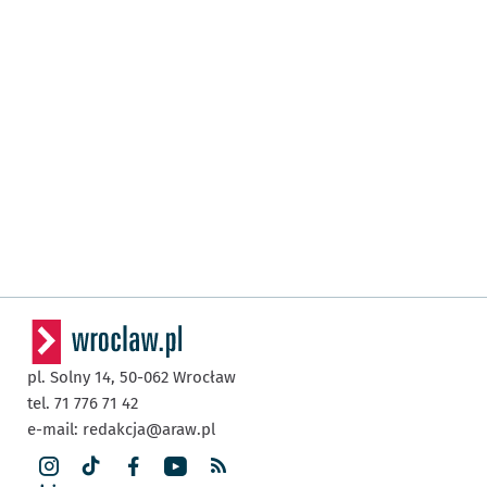
pl. Solny 14,
50-062
Wrocław
tel. 71 776 71 42
e-mail:
redakcja@araw.pl