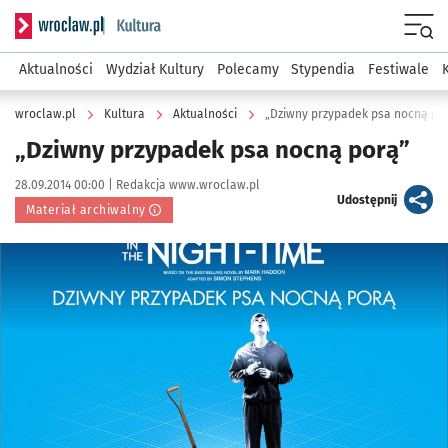
Serwis informacyjny wroclaw.pl podserwis: Kultura
Menu
Aktualności
Wydział Kultury
Polecamy
Stypendia
Festiwale
wroclaw.pl
Kultura
Aktualności
„Dziwny przypadek psa nocną po
„Dziwny przypadek psa nocną porą”
Data publikacji:
Autor:
28.09.2014 00:00 |
Redakcja www.wroclaw.pl
artykuł
Udostępnij
Materiał archiwalny
Kliknij, aby powiększyć