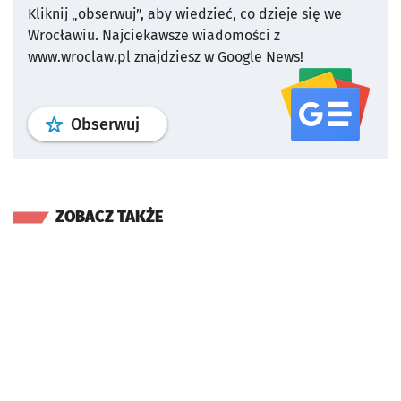
Kliknij „obserwuj”, aby wiedzieć, co dzieje się we
Wrocławiu.
Najciekawsze wiadomości z
www.wroclaw.pl znajdziesz w Google News!
profil
google news
serwisu wroclaw
Obserwuj
ZOBACZ TAKŻE