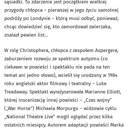
sąsiadki. To zdarzenie jest początkiem wielkiej
przygody chłopca – pierwszej w jego życiu samotnej
podróży po Londynie – którą musi odbyć, ponieważ,
chcąc dowiedzieć się, kto zamordował zwierzaka,
znalazł pewien list...
W rolę Christophera, chłopca z zespołem Aspergera,
zaburzeniem rozwoju ze spektrum autyzmu (co
ciekawe: w powieści i spektaklu nie pada na ten
temat ani jedno słowo), wcielił się urodzony w 1984
roku angielski aktor filmowy i teatralny – Luke
Treadaway. Spektakl wyreżyserowała Marianne Elliott,
której inscenizację innej powieści – „Czas wojny”
(„War Horse”) Michaela Morpurgo – widzowie cyklu
„National Theatre Live” mogli oglądać przez kilka
ostatnich miesięcy. Autorem adaptacji powieści Marka