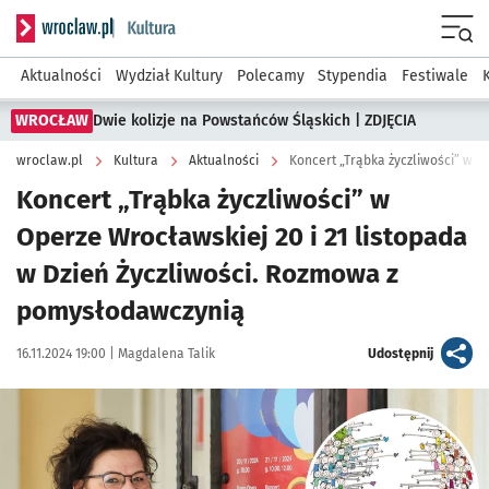
Serwis informacyjny wroclaw.pl podserwis: Kultura
Menu
Aktualności
Wydział Kultury
Polecamy
Stypendia
Festiwale
WROCŁAW
Dwie kolizje na Powstańców Śląskich | ZDJĘCIA
wroclaw.pl
Kultura
Aktualności
Koncert „Trąbka życzliwości” w 
Koncert „Trąbka życzliwości” w
Operze Wrocławskiej 20 i 21 listopada
w Dzień Życzliwości. Rozmowa z
pomysłodawczynią
Data publikacji:
Autor:
artykuł
16.11.2024 19:00 |
Magdalena Talik
Udostępnij
Kliknij, aby powiększyć