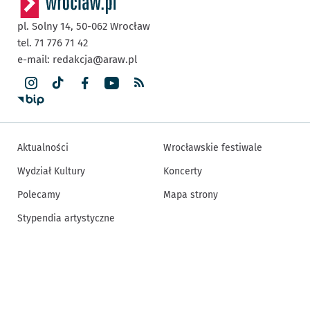
pl. Solny 14,
50-062
Wrocław
tel. 71 776 71 42
e-mail:
redakcja@araw.pl
Aktualności
Wrocławskie festiwale
Wydział Kultury
Koncerty
Polecamy
Mapa strony
Stypendia artystyczne
Inne informacje
Redakcja
Deklaracja dostępności
Newsletter
Regulamin
Regulamin konkursów
Polityka prywatności