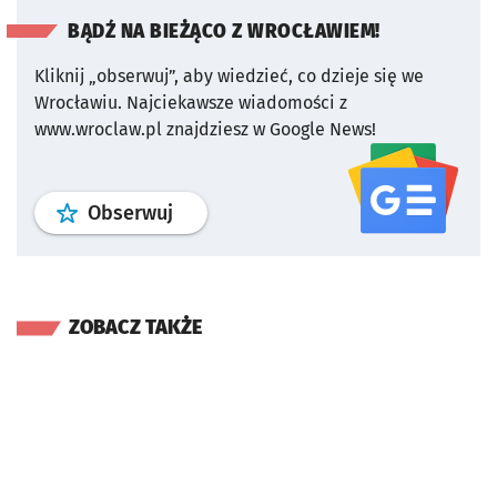
BĄDŹ NA BIEŻĄCO Z WROCŁAWIEM!
Kliknij „obserwuj”, aby wiedzieć, co dzieje się we
Wrocławiu.
Najciekawsze wiadomości z
www.wroclaw.pl znajdziesz w Google News!
profil
google news
serwisu wroclaw
Obserwuj
ZOBACZ TAKŻE