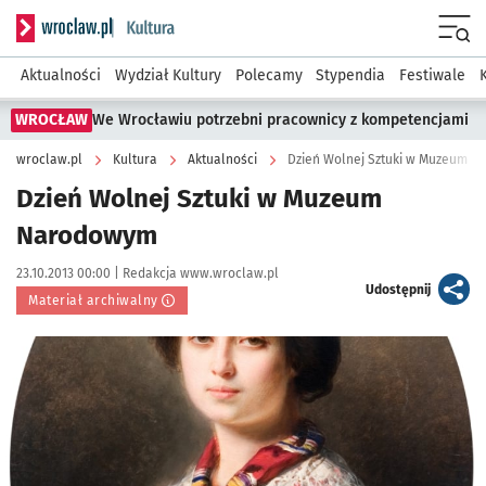
Serwis informacyjny wroclaw.pl podserwis: Kultura
Menu
Aktualności
Wydział Kultury
Polecamy
Stypendia
Festiwale
WROCŁAW
We Wrocławiu potrzebni pracownicy z kompetencjami
wroclaw.pl
Kultura
Aktualności
Dzień Wolnej Sztuki w Muzeum 
Dzień Wolnej Sztuki w Muzeum
Narodowym
Data publikacji:
Autor:
23.10.2013 00:00 |
Redakcja www.wroclaw.pl
artykuł
Udostępnij
Materiał archiwalny
Kliknij, aby powiększyć