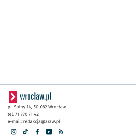
pl. Solny 14,
50-062
Wrocław
tel. 71 776 71 42
e-mail:
redakcja@araw.pl