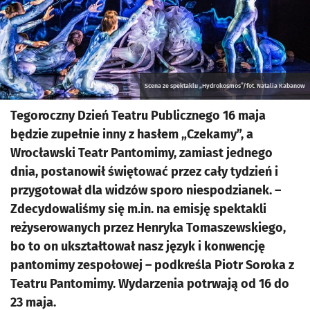
Scena ze spektaklu „Hydrokosmos”/fot. Natalia Kabanow
Tegoroczny Dzień Teatru Publicznego 16 maja
będzie zupełnie inny z hasłem „Czekamy”, a
Wrocławski Teatr Pantomimy, zamiast jednego
dnia, postanowił świętować przez cały tydzień i
przygotował dla widzów sporo niespodzianek. –
Zdecydowaliśmy się m.in. na emisję spektakli
reżyserowanych przez Henryka Tomaszewskiego,
bo to on ukształtował nasz język i konwencję
pantomimy zespołowej – podkreśla Piotr Soroka z
Teatru Pantomimy. Wydarzenia potrwają od 16 do
23 maja.