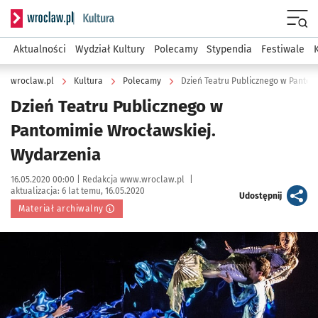
Serwis informacyjny wroclaw.pl podserwis: Kultura
Menu
Aktualności
Wydział Kultury
Polecamy
Stypendia
Festiwale
wroclaw.pl
Kultura
Polecamy
Dzień Teatru Publicznego w Pantom
Dzień Teatru Publicznego w
Pantomimie Wrocławskiej.
Wydarzenia
Data publikacji:
Autor:
16.05.2020 00:00 |
Redakcja www.wroclaw.pl
|
aktualizacja:
6 lat temu, 16.05.2020
artykuł
Udostępnij
Materiał archiwalny
Kliknij, aby powiększyć