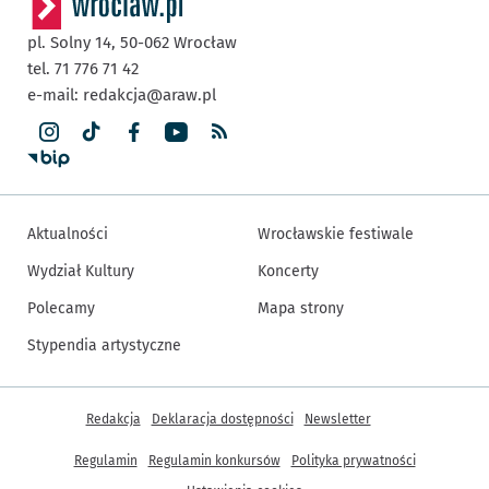
pl. Solny 14,
50-062
Wrocław
tel. 71 776 71 42
e-mail:
redakcja@araw.pl
Aktualności
Wrocławskie festiwale
Wydział Kultury
Koncerty
Polecamy
Mapa strony
Stypendia artystyczne
Inne informacje
Redakcja
Deklaracja dostępności
Newsletter
Regulamin
Regulamin konkursów
Polityka prywatności