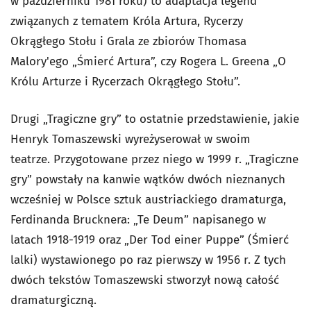
w październiku 1981 roku) to adaptacja legend
związanych z tematem Króla Artura, Rycerzy
Okrągłego Stołu i Grala ze zbiorów Thomasa
Malory'ego „Śmierć Artura”, czy Rogera L. Greena „O
Królu Arturze i Rycerzach Okrągłego Stołu”.
Drugi „Tragiczne gry” to ostatnie przedstawienie, jakie
Henryk Tomaszewski wyreżyserował w swoim
teatrze. Przygotowane przez niego w 1999 r. „Tragiczne
gry” powstały na kanwie wątków dwóch nieznanych
wcześniej w Polsce sztuk austriackiego dramaturga,
Ferdinanda Brucknera: „Te Deum” napisanego w
latach 1918-1919 oraz „Der Tod einer Puppe” (Śmierć
lalki) wystawionego po raz pierwszy w 1956 r. Z tych
dwóch tekstów Tomaszewski stworzył nową całość
dramaturgiczną.