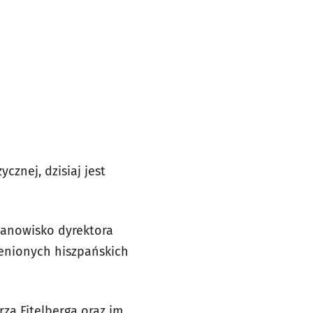
znej, dzisiaj jest
tanowisko dyrektora
cenionych hiszpańskich
za Fitelberga oraz im.