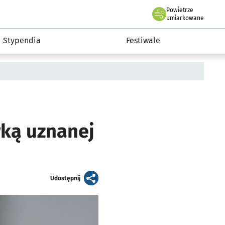
Powietrze
we Wrocławiu
Kultura
umiarkowane
Stypendia
Festiwale
ką uznanej
artykuł
Udostępnij