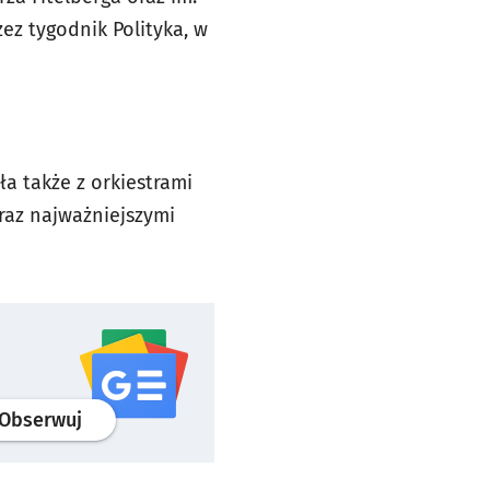
ez tygodnik Polityka, w
a także z orkiestrami
raz najważniejszymi
profil
google news
serwisu wroclaw.pl
Obserwuj