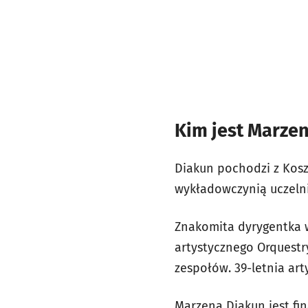
Kim jest Marze
Diakun pochodzi z Kosz
wykładowczynią uczelni
Znakomita dyrygentka 
artystycznego Orquestr
zespołów. 39-letnia ar
Marzena Diakun jest fin