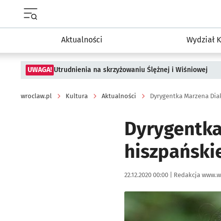
Menu główne portalu wroclaw.pl
Aktualności
Wydział K
UWAGA!
Utrudnienia na skrzyżowaniu Ślężnej i Wiśniowej
wroclaw.pl
Kultura
Aktualności
Dyrygentka Marzena Diak
Dyrygentka
hiszpańskie
Data publikacji:
Autor:
22.12.2020 00:00 |
Redakcja www.w
Kliknij, aby powiększyć