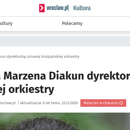
Serwis informacyjny wroclaw.pl podserwis: 
ultury
Polecamy
un dyrektorką uznanej hiszpańskiej orkiestry
 Marzena Diakun dyrektor
j orkiestry
roclaw.pl
|
aktualizacja:
6 lat temu, 22.12.2020
Materiał archiwalny