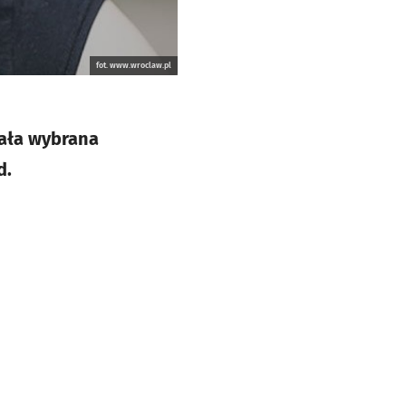
fot. www.wroclaw.pl
tała wybrana
d.