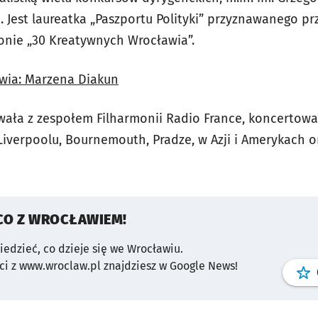
 Jest laureatka „Paszportu Polityki” przyznawanego prz
gronie „30 Kreatywnych Wrocławia”.
wia: Marzena Diakun
ała z zespołem Filharmonii Radio France, koncertował
Liverpoolu, Bournemouth, Pradze, w Azji i Amerykach o
CO Z WROCŁAWIEM!
wiedzieć, co dzieje się we Wrocławiu.
i z www.wroclaw.pl znajdziesz w Google News!