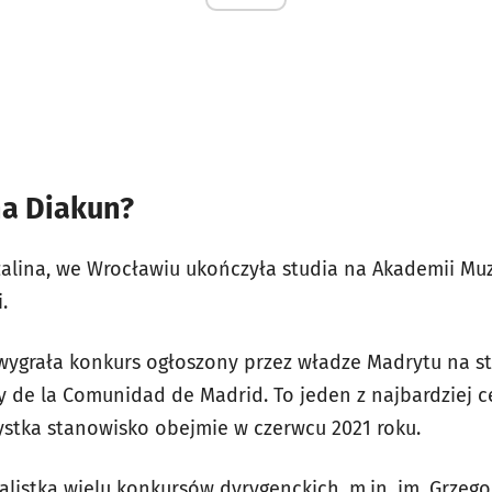
na Diakun?
alina, we Wrocławiu ukończyła studia na Akademii Muzyc
.
wygrała konkurs ogłoszony przez władze Madrytu na s
y de la Comunidad de Madrid. To jeden z najbardziej 
tystka stanowisko obejmie w czerwcu 2021 roku.
alistką wielu konkursów dyrygenckich, m.in. im. Grzegor