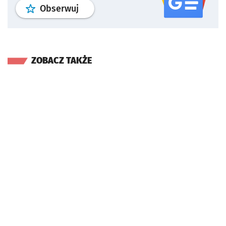
profil
google news
serwisu wroclaw
Obserwuj
ZOBACZ TAKŻE