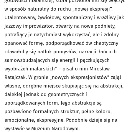
gotowości malarskiej, która pozwoliła mu się włączyć
w sposób naturalny do ruchu „nowej ekspresji”.
Utalentowany, żywiołowy, spontaniczny i wrażliwy jak
jazzowy improwizator, otwarty na nowe podniety,
potrafiący je natychmiast wykorzystać, ale i zdolny
opanować formę, podporządkować ów chaotyczny
zdawałoby się natłok pomysłów, narracji, łańcuch
samowzbudzających się energii i pączkujących
wyobrażeń malarskich” – pisał o nim Mirosław
Ratajczak. W gronie „nowych ekspresjonistów” zajął
własne, odrębne miejsce skupiając się na abstrakcji,
dalekiej jednak od geometrycznych i
uporządkowanych form. Jego abstrakcje są
pozbawione formalnych struktur, pełne koloru,
emocjonalne, ekspresyjne. Podobnie dzieje się na
wystawie w Muzeum Narodowym.