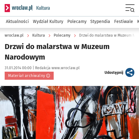
Serwis informacyjny wroclaw.pl podserwis: Kultura
Menu
Aktualności
Wydział Kultury
Polecamy
Stypendia
Festiwale
wroclaw.pl
Kultura
Polecamy
Drzwi do malarstwa w Muzeum Na
Drzwi do malarstwa w Muzeum
Narodowym
Data publikacji:
Autor:
31.01.2014 00:00 |
Redakcja www.wroclaw.pl
artykuł
Udostępnij
Materiał archiwalny
Kliknij, aby powiększyć