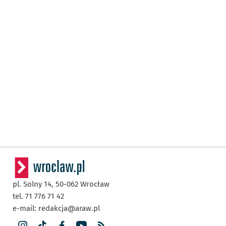
pl. Solny 14,
50-062
Wrocław
tel. 71 776 71 42
e-mail:
redakcja@araw.pl