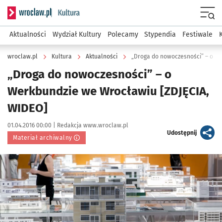
Serwis informacyjny wroclaw.pl podserwis: Kultura
Menu
Aktualności
Wydział Kultury
Polecamy
Stypendia
Festiwale
wroclaw.pl
Kultura
Aktualności
„Droga do nowoczesności” – o W
„Droga do nowoczesności” – o
Werkbundzie we Wrocławiu [ZDJĘCIA,
WIDEO]
Data publikacji:
Autor:
01.04.2016 00:00 |
Redakcja www.wroclaw.pl
artykuł
Udostępnij
Materiał archiwalny
Kliknij, aby powiększyć