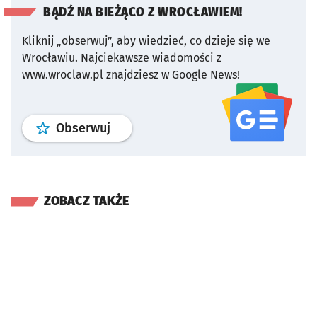
BĄDŹ NA BIEŻĄCO Z WROCŁAWIEM!
Kliknij „obserwuj”, aby wiedzieć, co dzieje się we
Wrocławiu.
Najciekawsze wiadomości z
www.wroclaw.pl znajdziesz w Google News!
profil
google news
serwisu wroclaw
Obserwuj
ZOBACZ TAKŻE