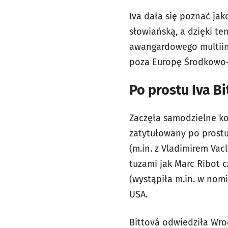
Iva dała się poznać ja
słowiańską, a dzięki te
awangardowego multiins
poza Europę Środkowo
Po prostu Iva Bi
Zaczęła samodzielne ko
zatytułowany po prostu 
(m.in. z Vladimirem Vac
tuzami jak Marc Ribot c
(wystąpiła m.in. w nom
USA.
Bittová odwiedziła Wroc