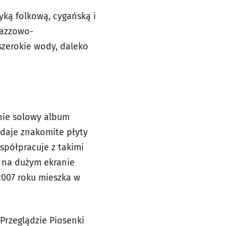
yką folkową, cygańską i
jazzowo-
szerokie wody, daleko
znie solowy album
ydaje znakomite płyty
spółpracuje z takimi
e na dużym ekranie
2007 roku mieszka w
 Przeglądzie Piosenki