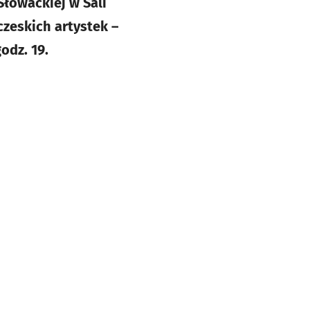
Słowackiej w Sali
czeskich artystek –
godz. 19.