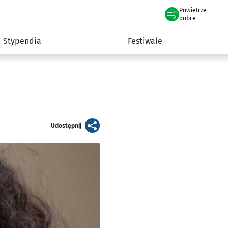
Powietrze
we Wrocławiu
Kultura
dobre
Stypendia
Festiwale
artykuł
Udostępnij