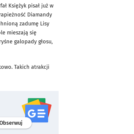
ał Księżyk pisał już w
drapieżność Diamandy
tchnioną zadumę Lisy
le mieszają się
ryśne galopady głosu,
owo. Takich atrakcji
profil
google news
serwisu wroclaw.pl
Obserwuj