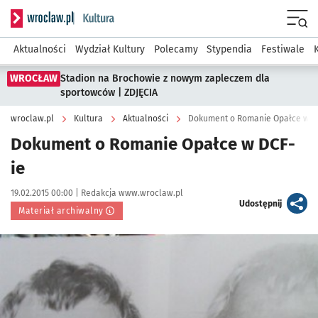
Serwis informacyjny wroclaw.pl podserwis: Kultura
Menu
Aktualności
Wydział Kultury
Polecamy
Stypendia
Festiwale
WROCŁAW
Stadion na Brochowie z nowym zapleczem dla
sportowców | ZDJĘCIA
wroclaw.pl
Kultura
Aktualności
Dokument o Romanie Opałce w D
Dokument o Romanie Opałce w DCF-
ie
Data publikacji:
Autor:
19.02.2015 00:00 |
Redakcja www.wroclaw.pl
artykuł
Udostępnij
Materiał archiwalny
Kliknij, aby powiększyć