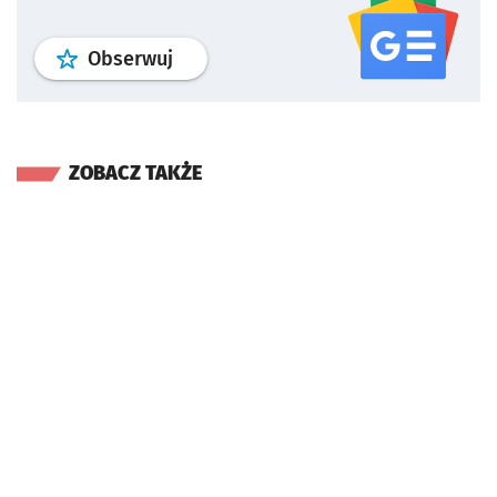
profil
google news
serwisu wroclaw
Obserwuj
ZOBACZ TAKŻE