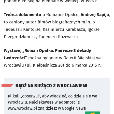
ponadto Polskę na Biennale w Wenecji w 1995 r.
Twórca dokumentu
o Romanie Opałce,
Andrzej Sapija
,
to ceniony autor filmów biograficznych m.in. o
Tadeuszu Kantorze, Kazimierzu Karabaszu, Igorze
Przegrodzkim czy Tadeuszu Różewiczu.
Wystawę „Roman Opałka. Pierwsze 3 dekady
twórczości”
można oglądać w Galerii Miejskiej we
Wrocławiu (ul. Kiełbaśnicza 28) do 6 marca 2015 r.
BĄDŹ NA BIEŻĄCO Z WROCŁAWIEM!
Kliknij „obserwuj”, aby wiedzieć, co dzieje się we
Wrocławiu.
Najciekawsze wiadomości z
www.wroclaw.pl znajdziesz w Google News!