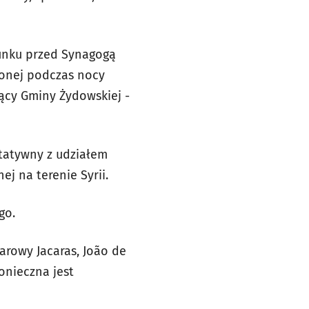
cunku przed Synagogą
onej podczas nocy
ący Gminy Żydowskiej -
tatywny z udziałem
ej na terenie Syrii.
go.
arowy Jacaras, João de
onieczna jest