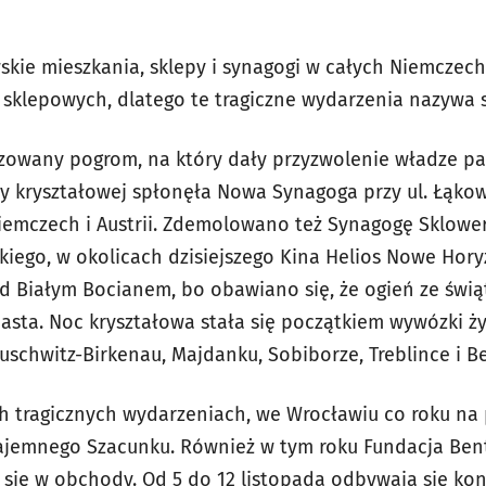
wskie mieszkania, sklepy i synagogi w całych Niemczech.
n sklepowych, dlatego te tragiczne wydarzenia nazywa 
izowany pogrom, na który dały przyzwolenie władze 
y kryształowej spłonęła Nowa Synagoga przy ul. Łąkow
iemczech i Austrii. Zdemolowano też Synagogę Sklowera
lkiego, w okolicach dzisiejszego Kina Helios Nowe Hor
 Białym Bocianem, bo obawiano się, że ogień ze świą
asta. Noc kryształowa stała się początkiem wywózki 
schwitz-Birkenau, Majdanku, Sobiborze, Treblince i Be
h tragicznych wydarzeniach, we Wrocławiu co roku na 
jemnego Szacunku. Również w tym roku Fundacja Ben
 się w obchody. Od 5 do 12 listopada odbywają się kon