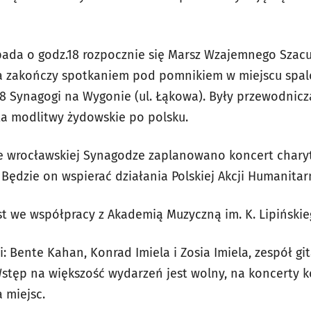
opada o godz.18 rozpocznie się Marsz Wzajemnego Sza
a zakończy spotkaniem pod pomnikiem w miejscu spal
38 Synagogi na Wygonie (ul. Łąkowa). Były przewodnicz
a modlitwy żydowskie po polsku.
we wrocławskiej Synagodze zaplanowano koncert chary
Będzie on wspierać działania Polskiej Akcji Humanitarn
st we współpracy z Akademią Muzyczną im. K. Lipińskie
 Bente Kahan, Konrad Imiela i Zosia Imiela, zespół git
Wstęp na większość wydarzeń jest wolny, na koncerty k
 miejsc.