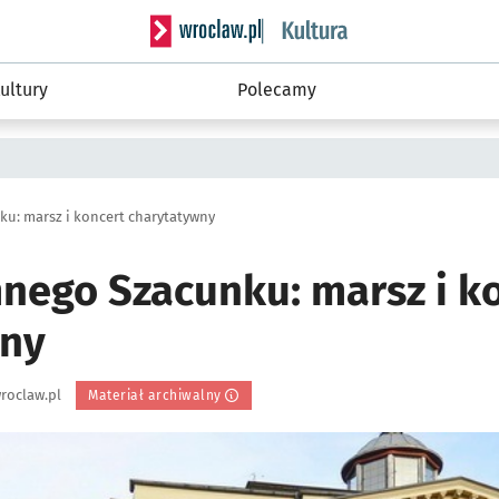
Serwis informacyjny wroclaw.pl podserwis: 
ultury
Polecamy
u: marsz i koncert charytatywny
nego Szacunku: marsz i k
wny
roclaw.pl
Materiał archiwalny