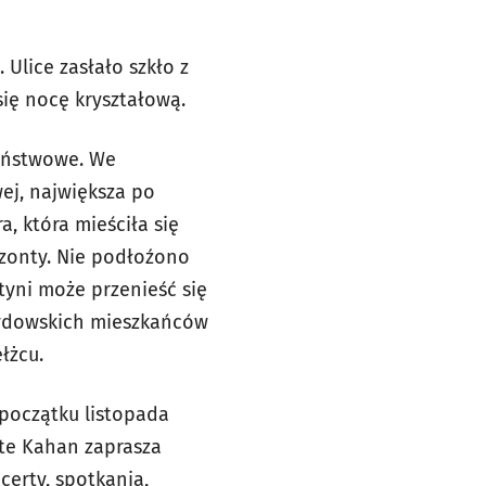
 Ulice zasłało szkło z
się nocę kryształową.
państwowe. We
ej, największa po
, która mieściła się
yzonty. Nie podłoźono
tyni może przenieść się
żydowskich mieszkańców
łżcu.
początku listopada
te Kahan zaprasza
certy, spotkania,