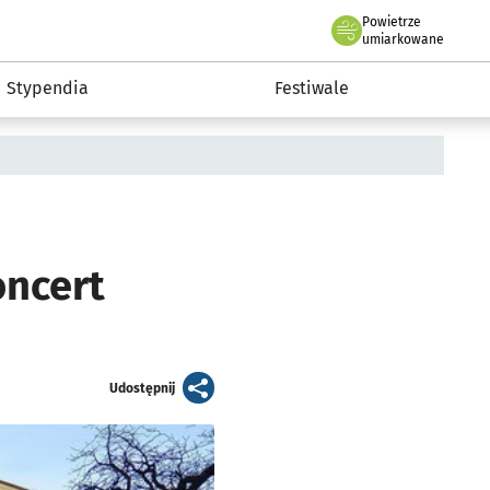
Powietrze
we Wrocławiu
Kultura
umiarkowane
Stypendia
Festiwale
oncert
artykuł
Udostępnij