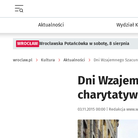
Menu główne portalu wroclaw.pl
Aktualności
Wydział K
WROCŁAW
Wrocławska Potańcówka w sobotę, 8 sierpnia
wroclaw.pl
Kultura
Aktualności
Dni Wzajemnego Szacunk
Dni Wzajem
charytaty
Data publikacji:
Autor:
03.11.2015 00:00 |
Redakcja www.w
Kliknij, aby powiększyć