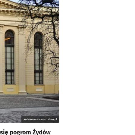
archiwum www.wroclaw.pl
ł się pogrom Żydów