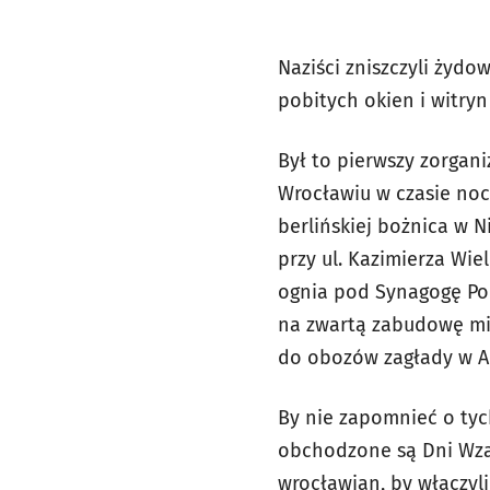
Naziści zniszczyli żydo
pobitych okien i witry
Był to pierwszy zorgan
Wrocławiu w czasie noc
berlińskiej bożnica w N
przy ul. Kazimierza Wie
ognia pod Synagogę Pod
na zwartą zabudowę mi
do obozów zagłady w Au
By nie zapomnieć o tyc
obchodzone są Dni Wza
wrocławian, by włączyli