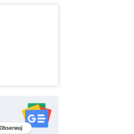
profil
google news
serwisu wroclaw.pl
Obserwuj