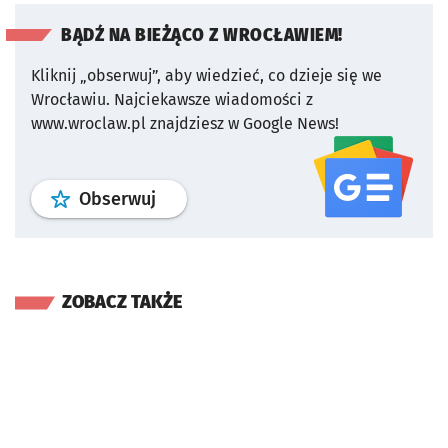
BĄDŹ NA BIEŻĄCO Z WROCŁAWIEM!
Kliknij „obserwuj”, aby wiedzieć, co dzieje się we
Wrocławiu.
Najciekawsze wiadomości z
www.wroclaw.pl znajdziesz w Google News!
profil
google news
serwisu wroclaw
Obserwuj
ZOBACZ TAKŻE