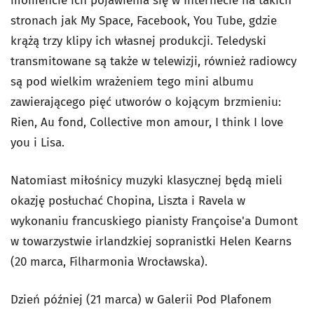
momencie ich pojawienia się w Internecie na takich
stronach jak My Space, Facebook, You Tube, gdzie
krążą trzy klipy ich własnej produkcji. Teledyski
transmitowane są także w telewizji, również radiowcy
są pod wielkim wrażeniem tego mini albumu
zawierającego pięć utworów o kojącym brzmieniu:
Rien
,
Au
fond
,
Collective
mon
amour
,
I
think
I
love
you
i
Lisa
.
Natomiast miłośnicy muzyki klasycznej będą mieli
okazję posłuchać Chopina, Liszta i Ravela w
wykonaniu francuskiego pianisty Françoise'a Dumont
w towarzystwie irlandzkiej sopranistki Helen Kearns
(20 marca, Filharmonia Wrocławska).
Dzień później (21 marca) w Galerii Pod Plafonem