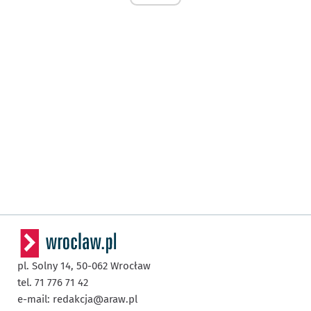
pl. Solny 14,
50-062
Wrocław
tel. 71 776 71 42
e-mail:
redakcja@araw.pl