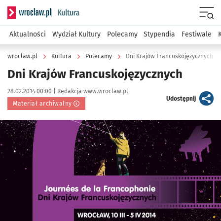
Serwis informacyjny wroclaw.pl podserwis: Kultura
Menu
Aktualności
Wydział Kultury
Polecamy
Stypendia
Festiwale
wroclaw.pl
Kultura
Polecamy
Dni Krajów Francuskojęzycznych
Dni Krajów Francuskojęzycznych
Data publikacji:
Autor:
28.02.2014 00:00 |
Redakcja www.wroclaw.pl
artykuł
Udostępnij
Materiał archiwalny
Kliknij, aby powiększyć