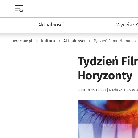
Menu główne portalu wroclaw.pl
Aktualności
Wydział K
wroclaw.pl
Kultura
Aktualności
Tydzień Filmu Niemieck
Tydzień Fi
Horyzonty
Data publikacji:
Autor:
28.10.2015 00:00 |
Redakcja www.w
Kliknij, aby powiększyć