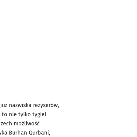
już nazwiska reżyserów,
o nie tylko tygiel
czech możliwość
tyka Burhan Qurbani,