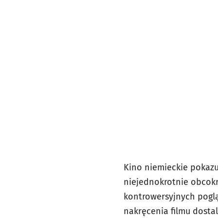
Kino niemieckie pokazuj
niejednokrotnie obcokr
kontrowersyjnych poglą
nakręcenia filmu dostal