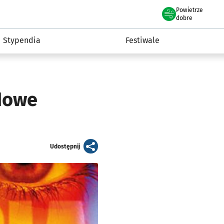
Powietrze
we Wrocławiu
Kultura
dobre
Stypendia
Festiwale
 Nowe
artykuł
Udostępnij