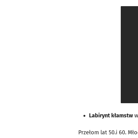
Labirynt kłamstw
w 
Przełom lat 50.i 60. M