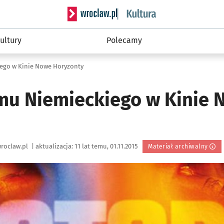
Serwis informacyjny wroclaw.pl podserwis: 
ultury
Polecamy
iego w Kinie Nowe Horyzonty
lmu Niemieckiego w Kinie
roclaw.pl
|
aktualizacja:
11 lat temu, 01.11.2015
Materiał archiwalny