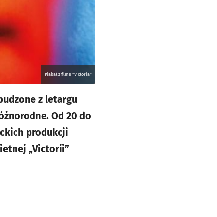
Plakat z filmu "Victoria"
budzone z letargu
różnorodne. Od 20 do
ckich produkcji
etnej „Victorii”