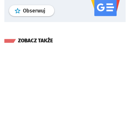
profil
google news
serwisu wroclaw
Obserwuj
ZOBACZ TAKŻE