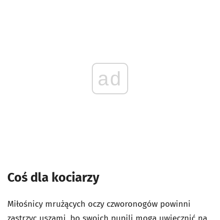
ad
Coś dla kociarzy
Miłośnicy mrużących oczy czworonogów powinni
zastrzyc uszami, bo swoich pupili mogą uwiecznić na