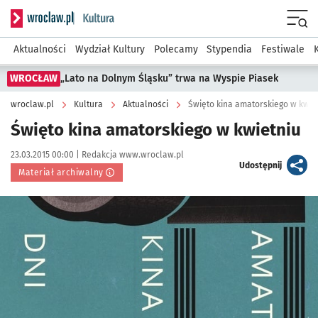
Serwis informacyjny wroclaw.pl podserwis: Kultura
Menu
Aktualności
Wydział Kultury
Polecamy
Stypendia
Festiwale
WROCŁAW
„Lato na Dolnym Śląsku” trwa na Wyspie Piasek
wroclaw.pl
Kultura
Aktualności
Święto kina amatorskiego w kwie
Święto kina amatorskiego w kwietniu
Data publikacji:
Autor:
23.03.2015 00:00 |
Redakcja www.wroclaw.pl
artykuł
Udostępnij
Materiał archiwalny
Kliknij, aby powiększyć