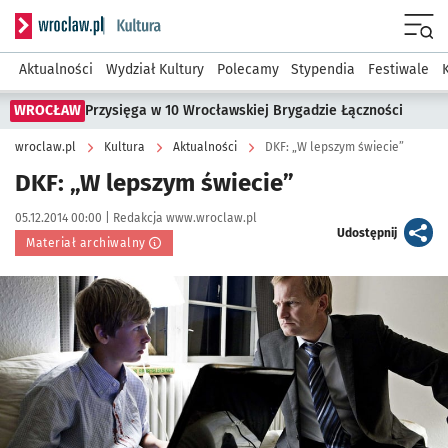
Serwis informacyjny wroclaw.pl podserwis: Kultura
Menu
Aktualności
Wydział Kultury
Polecamy
Stypendia
Festiwale
WROCŁAW
Przysięga w 10 Wrocławskiej Brygadzie Łączności
wroclaw.pl
Kultura
Aktualności
DKF: „W lepszym świecie”
DKF: „W lepszym świecie”
Data publikacji:
Autor:
05.12.2014 00:00 |
Redakcja www.wroclaw.pl
artykuł
Udostępnij
Materiał archiwalny
Kliknij, aby powiększyć