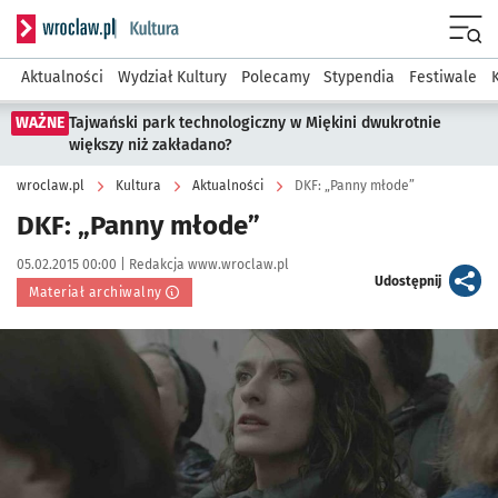
Serwis informacyjny wroclaw.pl podserwis: Kultura
Menu
Aktualności
Wydział Kultury
Polecamy
Stypendia
Festiwale
WAŻNE
Tajwański park technologiczny w Miękini dwukrotnie
większy niż zakładano?
wroclaw.pl
Kultura
Aktualności
DKF: „Panny młode”
DKF: „Panny młode”
Data publikacji:
Autor:
05.02.2015 00:00 |
Redakcja www.wroclaw.pl
artykuł
Udostępnij
Materiał archiwalny
Kliknij, aby powiększyć