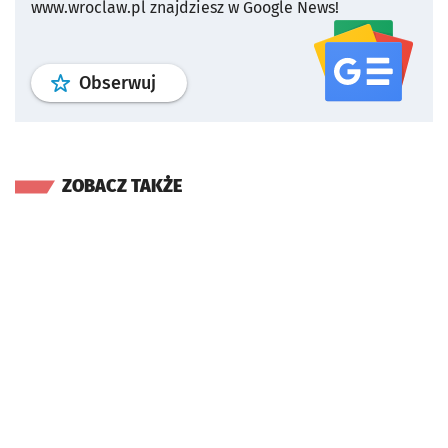
www.wroclaw.pl znajdziesz w Google News!
profil
google news
serwisu wroclaw
Obserwuj
ZOBACZ TAKŻE