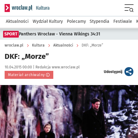
Serwis informacyjny wroclaw.pl podserwis: Kultura
Menu
Aktualności
Wydział Kultury
Polecamy
Stypendia
Festiwale
SPORT
Panthers Wrocław - Vienna Wikings 34:31
wroclaw.pl
Kultura
Aktualności
DKF: „Morze”
DKF: „Morze”
Data publikacji:
Autor:
10.04.2015 00:00 |
Redakcja www.wroclaw.pl
artykuł
Udostępnij
Materiał archiwalny
Kliknij, aby powiększyć