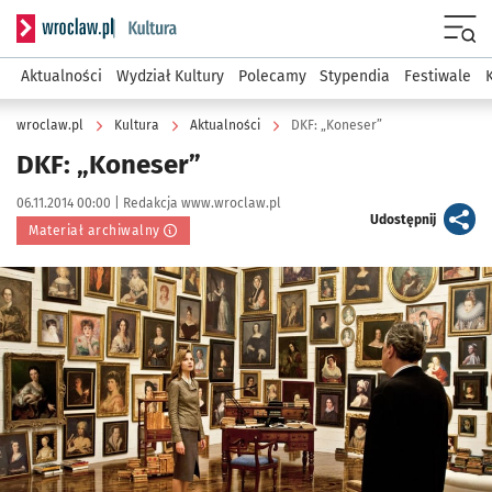
Serwis informacyjny wroclaw.pl podserwis: Kultura
Menu
Aktualności
Wydział Kultury
Polecamy
Stypendia
Festiwale
wroclaw.pl
Kultura
Aktualności
DKF: „Koneser”
DKF: „Koneser”
Data publikacji:
Autor:
06.11.2014 00:00 |
Redakcja www.wroclaw.pl
artykuł
Udostępnij
Materiał archiwalny
Kliknij, aby powiększyć