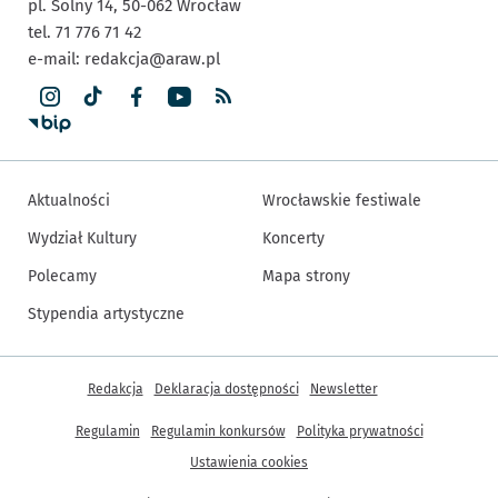
pl. Solny 14,
50-062
Wrocław
tel. 71 776 71 42
e-mail:
redakcja@araw.pl
Aktualności
Wrocławskie festiwale
Wydział Kultury
Koncerty
Polecamy
Mapa strony
Stypendia artystyczne
Inne informacje
Redakcja
Deklaracja dostępności
Newsletter
Regulamin
Regulamin konkursów
Polityka prywatności
Ustawienia cookies