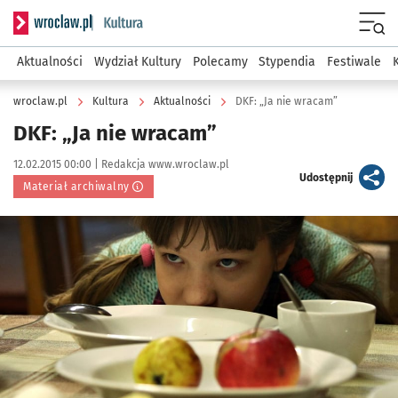
Serwis informacyjny wroclaw.pl podserwis: Kultura
Menu
Aktualności
Wydział Kultury
Polecamy
Stypendia
Festiwale
wroclaw.pl
Kultura
Aktualności
DKF: „Ja nie wracam”
DKF: „Ja nie wracam”
Data publikacji:
Autor:
12.02.2015 00:00 |
Redakcja www.wroclaw.pl
artykuł
Udostępnij
Materiał archiwalny
Kliknij, aby powiększyć