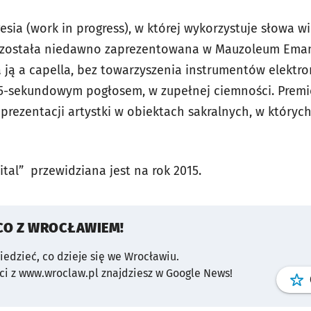
esia (work in progress), w której wykorzystuje słowa w
zi, została niedawno zaprezentowana w Mauzoleum Ema
 ją a capella, bez towarzyszenia instrumentów elektro
25-sekundowym pogłosem, w zupełnej ciemności. Premi
 prezentacji artystki w obiektach sakralnych, w któryc
ital” przewidziana jest na rok 2015.
CO Z WROCŁAWIEM!
wiedzieć, co dzieje się we Wrocławiu.
i z www.wroclaw.pl znajdziesz w Google News!