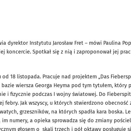
wia dyrektor Instytutu Jarosław Fret – mówi Paulina Pop
jej koncercie. Spotkał się z nią i zaproponował jej pr
u od 18 listopada. Pracuje nad projektem
„
Das Fieberspi
a bazie wiersza Georga Heyma pod tym tytułem, który 
ie i fizycznie podczas I wojny światowej. Do
Fieberspit
ej febry. Jak wszyscy, u których stwierdzono obecność
watych, grzeszników, na których spadła kara boska. Le
im numery, a opieka sprowadza się do zmiany pościel
tycznym głosem o skali trzech i pół oktawy posługuje 