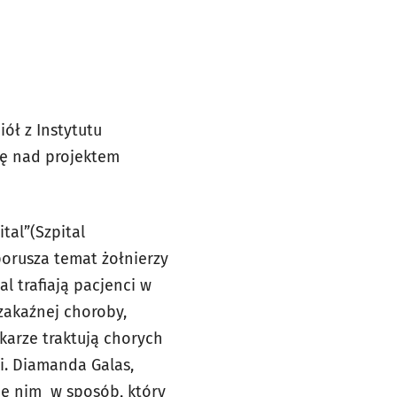
iół z Instytutu
acę nad projektem
tal”(Szpital
porusza temat żołnierzy
al
trafiają pacjenci w
 zakaźnej choroby,
karze traktują chorych
i. Diamanda Galas,
się nim w sposób, który