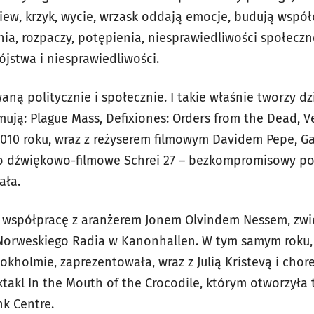
piew, krzyk, wycie, wrzask oddają emocje, budują wspó
nia, rozpaczy, potępienia, niesprawiedliwości społecz
jstwa i niesprawiedliwości.
aną politycznie i społecznie. I takie właśnie tworzy d
ują: Plague Mass, Defixiones: Orders from the Dead, V
010 roku, wraz z reżyserem filmowym Davidem Pepe, Ga
o dźwiękowo-filmowe Schrei 27 – bezkompromisowy po
ała.
a współpracę z aranżerem Jonem Olvindem Nessem, zw
 Norweskiego Radia w Kanonhallen. W tym samym roku
tokholmie, zaprezentowała, wraz z Julią Kristevą i ch
ktakl
In the
Mouth of the Crocodile, którym otworzyła 
k Centre.