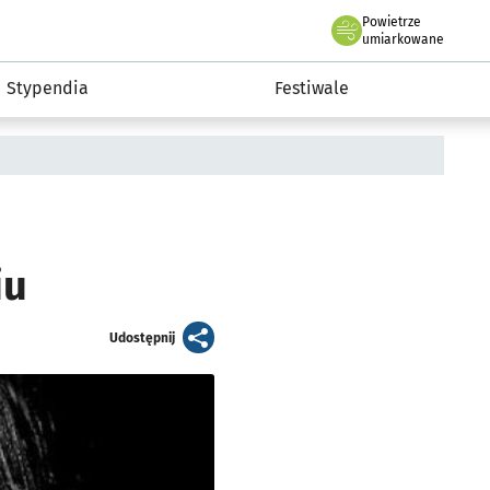
Powietrze
we Wrocławiu
Kultura
umiarkowane
Stypendia
Festiwale
iu
artykuł
Udostępnij