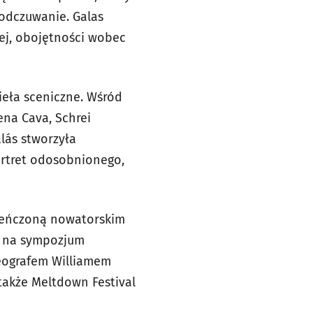
łodczuwanie. Galas
nej, obojętności wobec
zieła sceniczne. Wśród
ena Cava, Schrei
lás stworzyła
rtret odosobnionego,
ieńczoną nowatorskim
, na sympozjum
oreografem Williamem
także Meltdown Festival