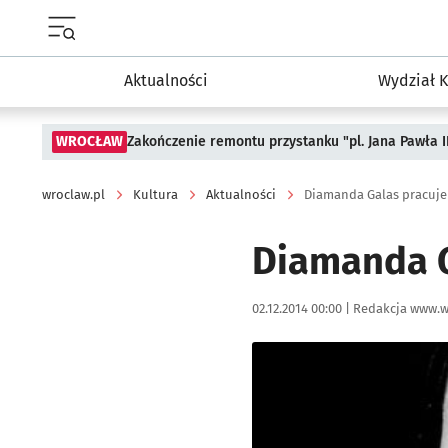
Menu główne portalu wroclaw.pl
Aktualności
Wydział K
WROCŁAW
Zakończenie remontu przystanku "pl. Jana Pawła 
wroclaw.pl
Kultura
Aktualności
Diamanda Galas pracuje
Diamanda G
Data publikacji:
Autor:
02.12.2014 00:00 |
Redakcja www.w
Kliknij, aby powiększyć