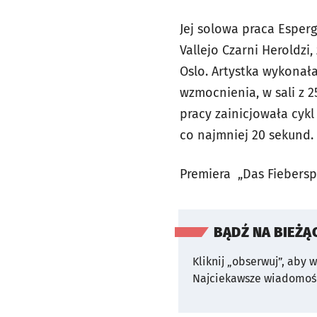
Jej solowa praca Esperg
Vallejo Czarni Herold
Oslo. Artystka wykonała
wzmocnienia, w sali z 
pracy zainicjowała cykl
co najmniej 20 sekund.
Premiera
„
Das Fiebersp
BĄDŹ NA BIEŻĄ
Kliknij „obserwuj”, aby 
Najciekawsze wiadomośc