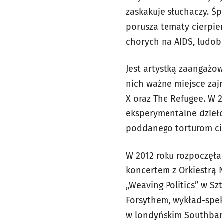
zaskakuje słuchaczy. Ś
porusza tematy cierpie
chorych na AIDS, ludobó
Jest artystką zaangażow
nich ważne miejsce zajm
X oraz
The Refugee. W 2
eksperymentalne dzieł
poddanego torturom ci
W 2012 roku rozpoczęł
koncertem z Orkiestrą
„Weaving Politics” w Sz
Forsythem, wykład-spe
w londyńskim Southban