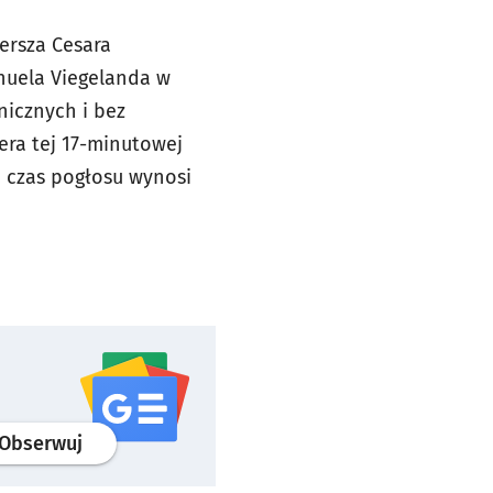
iersza Cesara
nuela Viegelanda w
nicznych i bez
era tej 17-minutowej
h czas pogłosu wynosi
profil
google news
serwisu wroclaw.pl
Obserwuj