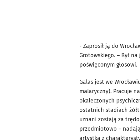
- Zaprosił ją do Wrocła
Grotowskiego. – Był na 
poświęconym głosowi.
Galas jest we Wrocławi
malaryczny). Pracuje n
okaleczonych psychiczn
ostatnich stadiach żółt
uznani zostają za trędo
przedmiotowo – nadają 
artystka z charakterys