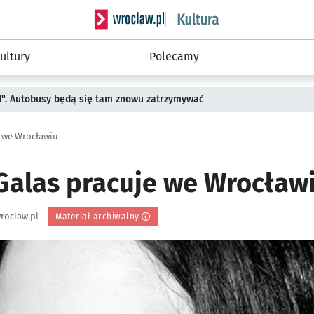
Serwis informacyjny wroclaw.pl podserwis: 
ultury
Polecamy
II". Autobusy będą się tam znowu zatrzymywać
 we Wrocławiu
alas pracuje we Wrocław
roclaw.pl
Materiał archiwalny