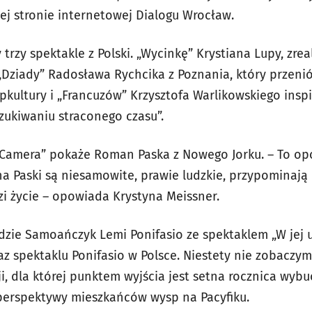
ej stronie internetowej Dialogu Wrocław.
trzy spektakle z Polski. „Wycinkę” Krystiana Lupy, zre
„Dziady” Radosława Rychcika z Poznania, który przenió
pkultury i „Francuzów” Krzysztofa Warlikowskiego ins
zukiwaniu straconego czasu”.
 Camera” pokaże Roman Paska z Nowego Jorku. – To op
a Paski są niesamowite, prawie ludzkie, przypominają 
zi życie – opowiada Krystyna Meissner.
edzie Samoańczyk Lemi Ponifasio ze spektaklem „W jej 
az spektaklu Ponifasio w Polsce. Niestety nie zobaczy
cji, dla której punktem wyjścia jest setna rocznica wyb
 perspektywy mieszkańców wysp na Pacyfiku.