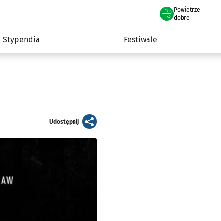
Powietrze
we Wrocławiu
Kultura
dobre
Stypendia
Festiwale
artykuł
Udostępnij