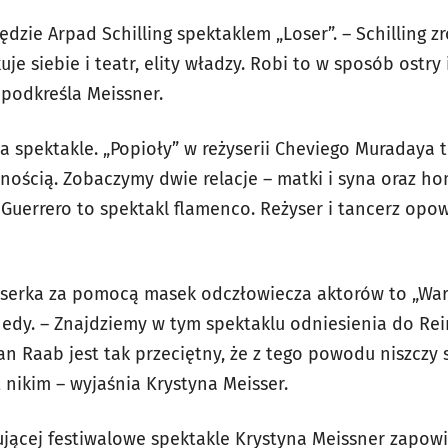
zie Arpad Schilling spektaklem „Loser”. – Schilling zr
uje siebie i teatr, elity władzy. Robi to w sposób ostr
 podkreśla Meissner.
wa spektakle. „Popioły” w reżyserii Cheviego Muradaya
znością. Zobaczymy dwie relacje – matki i syna oraz h
Guerrero to spektakl flamenco. Reżyser i tancerz opow
yserka za pomocą masek odczłowiecza aktorów to „War
edy. – Znajdziemy w tym spektaklu odniesienia do Re
n Raab jest tak przeciętny, że z tego powodu niszczy 
t nikim – wyjaśnia Krystyna Meisser.
jącej festiwalowe spektakle Krystyna Meissner zapowie