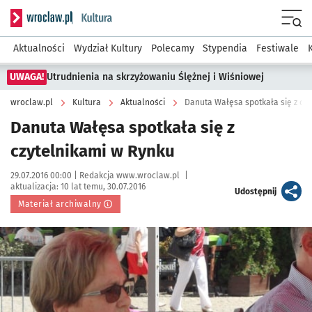
Serwis informacyjny wroclaw.pl podserwis: Kultura
Menu
Aktualności
Wydział Kultury
Polecamy
Stypendia
Festiwale
UWAGA!
Utrudnienia na skrzyżowaniu Ślężnej i Wiśniowej
wroclaw.pl
Kultura
Aktualności
Danuta Wałęsa spotkała się z cz
Danuta Wałęsa spotkała się z
czytelnikami w Rynku
Data publikacji:
Autor:
29.07.2016 00:00 |
Redakcja www.wroclaw.pl
|
aktualizacja:
10 lat temu, 30.07.2016
artykuł
Udostępnij
Materiał archiwalny
Kliknij, aby powiększyć