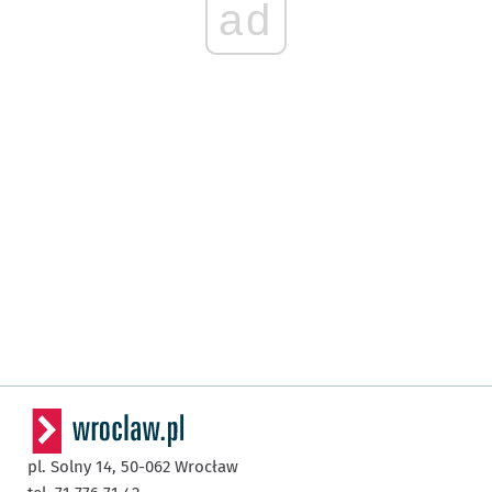
ad
pl. Solny 14,
50-062
Wrocław