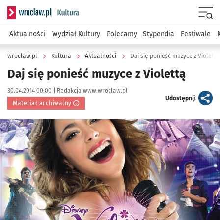
Serwis informacyjny wroclaw.pl podserwis: Kultura
Menu
Aktualności
Wydział Kultury
Polecamy
Stypendia
Festiwale
wroclaw.pl
Kultura
Aktualności
Daj się ponieść muzyce z Violettą
Daj się ponieść muzyce z Violettą
Data publikacji:
Autor:
30.04.2014 00:00 |
Redakcja www.wroclaw.pl
artykuł
Udostępnij
Materiał archiwalny
Kliknij, aby powiększyć