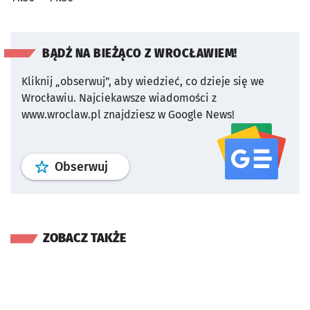
BĄDŹ NA BIEŻĄCO Z WROCŁAWIEM!
Kliknij „obserwuj”, aby wiedzieć, co dzieje się we
Wrocławiu.
Najciekawsze wiadomości z
www.wroclaw.pl znajdziesz w Google News!
profil
google news
serwisu wroclaw
Obserwuj
ZOBACZ TAKŻE