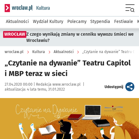
Serwis informacyjny wroclaw.pl podserwis: Kultura
Menu
Aktualności
Wydział Kultury
Polecamy
Stypendia
Festiwale
WROCŁAW
Z czego wynikają zmiany w cenniku wywozu śmieci we
Wrocławiu?
wroclaw.pl
Kultura
Aktualności
„Czytanie na dywanie” Teatru Capi
„Czytanie na dywanie” Teatru Capitol
i MBP teraz w sieci
Data publikacji:
Autor:
27.04.2020 00:00 |
Redakcja www.wroclaw.pl
|
artykuł
Udostępnij
aktualizacja:
4 lata temu, 31.01.2022
Kliknij, aby powiększyć