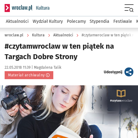
Serwis informacyjny wroclaw.pl podserwis: Kultura
Menu
Aktualności
Wydział Kultury
Polecamy
Stypendia
Festiwale
wroclaw.pl
Kultura
Aktualności
#czytamwroclaw w ten piątek na 
#czytamwroclaw w ten piątek na
Targach Dobre Strony
Data publikacji:
Autor:
22.05.2018 11:39 |
Magdalena Talik
artykuł
Udostępnij
Materiał archiwalny
Kliknij, aby powiększyć