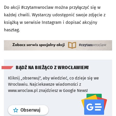
Do akcji #czytamwroclaw można przyłączyć się w
każdej chwili. Wystarczy udostępnić swoje zdjęcie z
książką w serwisie Instagram i dopisać akcyjny
hasztag.
BĄDŹ NA BIEŻĄCO Z WROCŁAWIEM!
Kliknij „obserwuj”, aby wiedzieć, co dzieje się we
Wrocławiu.
Najciekawsze wiadomości z
www.wroclaw.pl znajdziesz w Google News!
profil
google news
serwisu wroclaw
Obserwuj