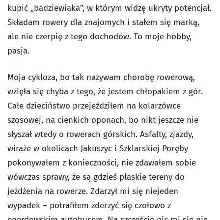
kupić „badziewiaka”, w którym widzę ukryty potencjał.
Składam rowery dla znajomych i stałem się marką,
ale nie czerpię z tego dochodów. To moje hobby,
pasja.
Moja cykloza, bo tak nazywam chorobę rowerową,
wzięła się chyba z tego, że jestem chłopakiem z gór.
Całe dzieciństwo przejeździłem na kolarzówce
szosowej, na cienkich oponach, bo nikt jeszcze nie
słyszał wtedy o rowerach górskich. Asfalty, zjazdy,
wiraże w okolicach Jakuszyc i Szklarskiej Poręby
pokonywałem z konieczności, nie zdawałem sobie
wówczas sprawy, że są gdzieś płaskie tereny do
jeżdżenia na rowerze. Zdarzył mi się niejeden
wypadek – potrafiłem zderzyć się czołowo z
enerdowskim autobusem. Na szczęście nic mi się nie