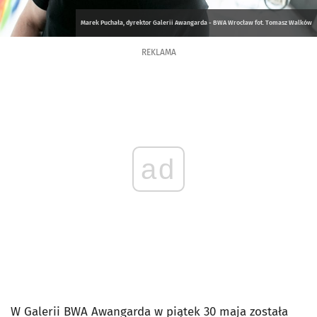
Marek Puchała, dyrektor Galerii Awangarda - BWA Wrocław fot. Tomasz Walków
REKLAMA
ad
W Galerii BWA Awangarda w piątek 30 maja została