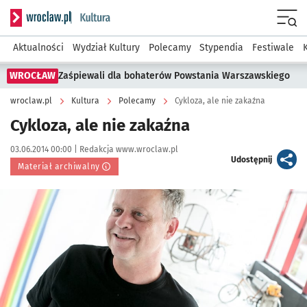
Serwis informacyjny wroclaw.pl podserwis: Kultura
Menu
Aktualności
Wydział Kultury
Polecamy
Stypendia
Festiwale
WROCŁAW
Zaśpiewali dla bohaterów Powstania Warszawskiego
wroclaw.pl
Kultura
Polecamy
Cykloza, ale nie zakaźna
Cykloza, ale nie zakaźna
Data publikacji:
Autor:
03.06.2014 00:00 |
Redakcja www.wroclaw.pl
artykuł
Udostępnij
Materiał archiwalny
Kliknij, aby powiększyć