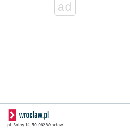
ad
pl. Solny 14,
50-062
Wrocław