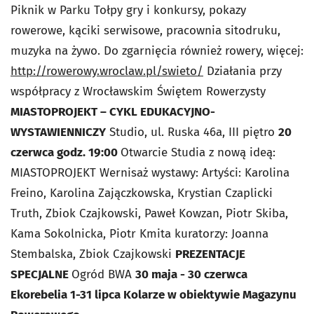
Piknik w Parku Tołpy gry i konkursy, pokazy
rowerowe, kąciki serwisowe, pracownia sitodruku,
muzyka na żywo. Do zgarnięcia również rowery, więcej:
http://rowerowy.wroclaw.pl/swieto/
Działania przy
współpracy z Wrocławskim Świętem Rowerzysty
MIASTOPROJEKT – CYKL EDUKACYJNO-
WYSTAWIENNICZY
Studio, ul. Ruska 46a, III piętro
20
czerwca godz. 19:00
Otwarcie Studia z nową ideą:
MIASTOPROJEKT Wernisaż wystawy: Artyści: Karolina
Freino, Karolina Zajączkowska, Krystian Czaplicki
Truth, Zbiok Czajkowski, Paweł Kowzan, Piotr Skiba,
Kama Sokolnicka, Piotr Kmita kuratorzy: Joanna
Stembalska, Zbiok Czajkowski
PREZENTACJE
SPECJALNE
Ogród BWA
30 maja - 30 czerwca
Ekorebelia 1-31 lipca Kolarze w obiektywie Magazynu