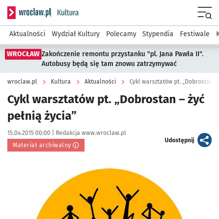
Serwis informacyjny wroclaw.pl podserwis: Kultura
Menu
Aktualności
Wydział Kultury
Polecamy
Stypendia
Festiwale
WROCŁAW
Zakończenie remontu przystanku "pl. Jana Pawła II".
Autobusy będą się tam znowu zatrzymywać
wroclaw.pl
Kultura
Aktualności
Cykl warsztatów pt. „Dobrostan – 
Cykl warsztatów pt. „Dobrostan – żyć
pełnią życia”
Data publikacji:
Autor:
15.04.2015 00:00 |
Redakcja www.wroclaw.pl
artykuł
Udostępnij
Materiał archiwalny
Kliknij, aby powiększyć