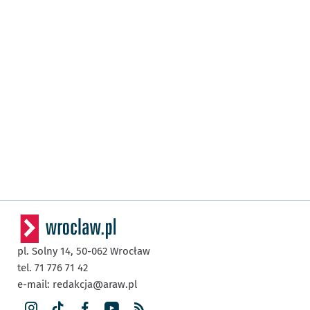
pl. Solny 14,
50-062
Wrocław
tel. 71 776 71 42
e-mail:
redakcja@araw.pl