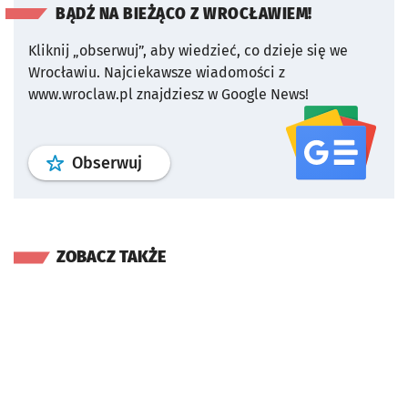
BĄDŹ NA BIEŻĄCO Z WROCŁAWIEM!
Kliknij „obserwuj”, aby wiedzieć, co dzieje się we
Wrocławiu.
Najciekawsze wiadomości z
www.wroclaw.pl znajdziesz w Google News!
profil
google news
serwisu wroclaw
Obserwuj
ZOBACZ TAKŻE