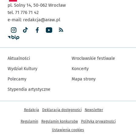
pl. Solny 14,
50-062
Wrocław
tel. 71 776 71 42
e-mail:
redakcja@araw.pl
Aktualności
Wrocławskie festiwale
Wydział Kultury
Koncerty
Polecamy
Mapa strony
Stypendia artystyczne
Inne informacje
Redakcja
Deklaracja dostępności
Newsletter
Regulamin
Regulamin konkursów
Polityka prywatności
Ustawienia cookies