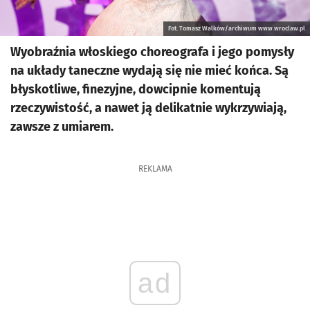
Fot. Tomasz Walków/archiwum www.wroclaw.pl
Wyobraźnia włoskiego choreografa i jego pomysły
na układy taneczne wydają się nie mieć końca. Są
błyskotliwe, finezyjne, dowcipnie komentują
rzeczywistość, a nawet ją delikatnie wykrzywiają,
zawsze z umiarem.
REKLAMA
ad