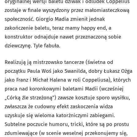
oryginalnej wersji baletu dziwak i odludek Coppelius
zostaje w finale wyszydzony przez małomiasteczkową
społeczność. Giorgio Madia zmienił jednak
zakończenie baletu, teraz mamy happy end, a
konstruktor odnajduje nawet przeznaczoną sobie
dziewczynę. Tyle fabuła.
Realizują ją mistrzowsko tancerze (świetna od
początku Paula Woś jako Swanilda, dobry Łukasz Ożga
jako Franz i Michał Halena w roli Coppeliusa), których
praca nad koronkowymi baletami Madii (wcześniej
„Córką źle strzeżoną”) zawsze kosztuje sporo wysiłku,
zwłaszcza że cudowny efekt zaskoczenia widza
uzyskuje się wieloma katorżniczymi zabiegami.
Subtelne poczucie humoru, tricki, które są po prostu
zdumiewające (w scenie weselnej przekonujemy się,