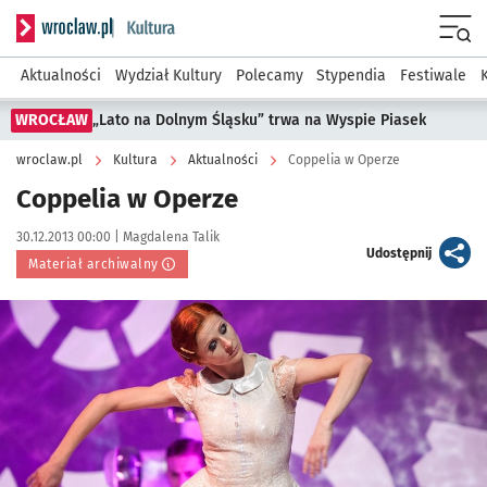
Serwis informacyjny wroclaw.pl podserwis: Kultura
Menu
Aktualności
Wydział Kultury
Polecamy
Stypendia
Festiwale
WROCŁAW
„Lato na Dolnym Śląsku” trwa na Wyspie Piasek
wroclaw.pl
Kultura
Aktualności
Coppelia w Operze
Coppelia w Operze
Data publikacji:
Autor:
30.12.2013 00:00 |
Magdalena Talik
artykuł
Udostępnij
Materiał archiwalny
Kliknij, aby powiększyć