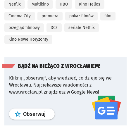
Netflix
Multikino
HBO
Kino Helios
Cinema City
premiera
pokaz filmów
film
przegląd filmowy
DCF
seriale Netflix
Kino Nowe Horyzonty
BĄDŹ NA BIEŻĄCO Z WROCŁAWIEM!
Kliknij „obserwuj”, aby wiedzieć, co dzieje się we
Wrocławiu.
Najciekawsze wiadomości z
www.wroclaw.pl znajdziesz w Google News!
profil
google news
serwisu wroclaw
Obserwuj