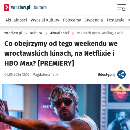
Serwis informacyjny wroclaw.pl podserwis: Kultura
Menu
Aktualności
Wydział Kultury
Polecamy
Stypendia
Festiwale
wroclaw.pl
Kultura
Aktualności
Co obejrzymy od tego weekendu we
wrocławskich kinach, na Netflixie i
HBO Max? [PREMIERY]
Data publikacji:
Autor:
artykuł
04.05.2024 12:10 |
Magdalena Talik
Udostępnij
Kliknij, aby powiększyć