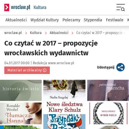
Serwis informacyjny wroclaw.pl podserwis: Kultura
Menu
Aktualności
Wydział Kultury
Polecamy
Stypendia
Festiwale
wroclaw.pl
Kultura
Aktualności
Co czytać w 2017 – propozycje w
Co czytać w 2017 – propozycje
wrocławskich wydawnictw
Data publikacji:
Autor:
04.01.2017 00:00 |
Redakcja www.wroclaw.pl
artykuł
Udostępnij
Materiał archiwalny
Kliknij, aby powiększyć