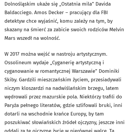
Dolnośląskim ukaże się „Ostatnia mila” Davida
Baldacciego. Amos Decker – pracujący dla FBI
detektyw chce wyjaśnić, komu zależy na tym, by
skazany na śmierć za zabicie swoich rodziców Melvin
Mars wszedł na wolność.
W 2017 można wejść w nastroju artystycznym.
Ossolineum wydaje „Cyganerię artystyczną i
cyganowanie w romantycznej Warszawie” Dominiki
Skiby. Gardzili mieszczańskim życiem, przesiadywali
niczym kloszardzi na nadwiślańskim brzegu, latem
wędrowali przez mazurskie pola. Niektórzy trafili do
Paryża pełnego literatów, gdzie szlifowali bruki, inni
dotarli na wschodnie krańce Europy, by tam
poszukiwać słowiańskich źródeł ojczyzny, jeszcze inni
oddali za tę ojczyznę życie w nierównej walce. Ta