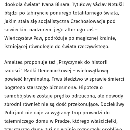
dookoła świata” Ivana Binara. Tytułowy Václav Netušil
błądzi po labiryncie ponurego totalitarnego świata,
jakim stała się socjalistyczna Czechosłowacja pod
sowieckim nadzorem, jego alter ego zaś –
Wieńczysław Paw, podróżuje po magicznej krainie,
istniejącej równolegle do świata rzeczywistego.
Amaltea proponuje też „Przyczynek do historii
radości” Radki Denemarkowej – wielowątkową
powieść kryminalną. Trwa śledztwo w sprawie śmierci
bogatego starszego biznesmena. Hipoteza o
samobójstwie zostaje prędko odrzucona, ale dowody
zbrodni również nie są dość przekonujące. Dociekliwy
Policjant nie daje za wygraną: trop prowadzi do
tajemniczego domu w Pradze, którego właścicielki,
trzy starsze damy, tuż po wojnie rozpoczęły osobliwe