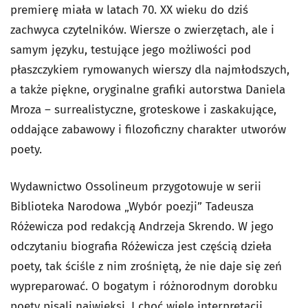
premierę miała w latach 70. XX wieku do dziś
zachwyca czytelników. Wiersze o zwierzętach, ale i
samym języku, testujące jego możliwości pod
płaszczykiem rymowanych wierszy dla najmłodszych,
a także piękne, oryginalne grafiki autorstwa Daniela
Mroza – surrealistyczne, groteskowe i zaskakujące,
oddające zabawowy i filozoficzny charakter utworów
poety.
Wydawnictwo Ossolineum przygotowuje w serii
Biblioteka Narodowa „Wybór poezji” Tadeusza
Różewicza pod redakcją Andrzeja Skrendo. W jego
odczytaniu biografia Różewicza jest częścią dzieła
poety, tak ściśle z nim zrośniętą, że nie daje się zeń
wypreparować. O bogatym i różnorodnym dorobku
poety pisali najwięksi. I choć wiele interpretacji