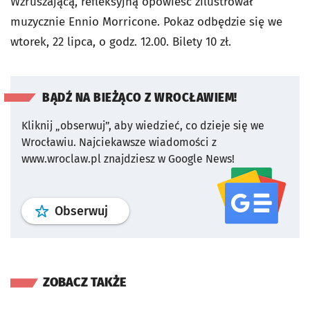
Wzruszającą, refleksyjną opowieść zilustrował
muzycznie Ennio Morricone. Pokaz odbędzie się we
wtorek, 22 lipca, o godz. 12.00. Bilety 10 zł.
BĄDŹ NA BIEŻĄCO Z WROCŁAWIEM!
Kliknij „obserwuj”, aby wiedzieć, co dzieje się we
Wrocławiu.
Najciekawsze wiadomości z
www.wroclaw.pl znajdziesz w Google News!
profil
google news
serwisu wroclaw
Obserwuj
ZOBACZ TAKŻE