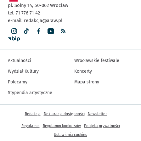
pl. Solny 14,
50-062
Wrocław
tel. 71 776 71 42
e-mail:
redakcja@araw.pl
Aktualności
Wrocławskie festiwale
Wydział Kultury
Koncerty
Polecamy
Mapa strony
Stypendia artystyczne
Inne informacje
Redakcja
Deklaracja dostępności
Newsletter
Regulamin
Regulamin konkursów
Polityka prywatności
Ustawienia cookies