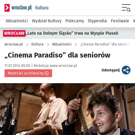
Serwis informacyjny wroclaw.pl podserwis: Kultura
Menu
Aktualności
Wydział Kultury
Polecamy
Stypendia
Festiwale
WROCŁAW
„Lato na Dolnym Śląsku” trwa na Wyspie Piasek
wroclaw.pl
Kultura
Aktualności
„Cinema Paradiso” dla seniorów
„Cinema Paradiso” dla seniorów
Data publikacji:
Autor:
17.07.2014 00:00 |
Redakcja www.wroclaw.pl
artykuł
Udostępnij
Materiał archiwalny
Kliknij, aby powiększyć