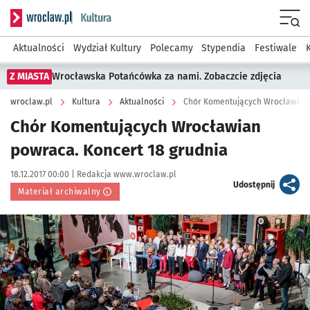
Serwis informacyjny wroclaw.pl podserwis: Kultura
Menu
Aktualności
Wydział Kultury
Polecamy
Stypendia
Festiwale
Z MIASTA
Wrocławska Potańcówka za nami. Zobaczcie zdjęcia
wroclaw.pl
Kultura
Aktualności
Chór Komentujących Wrocławian 
Chór Komentujących Wrocławian
powraca. Koncert 18 grudnia
Data publikacji:
Autor:
18.12.2017 00:00 |
Redakcja www.wroclaw.pl
artykuł
Udostępnij
Materiał archiwalny
Kliknij, aby powiększyć