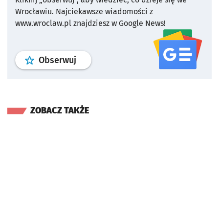
Wrocławiu.
Najciekawsze wiadomości z
www.wroclaw.pl znajdziesz w Google News!
profil
google news
serwisu wroclaw
Obserwuj
ZOBACZ TAKŻE