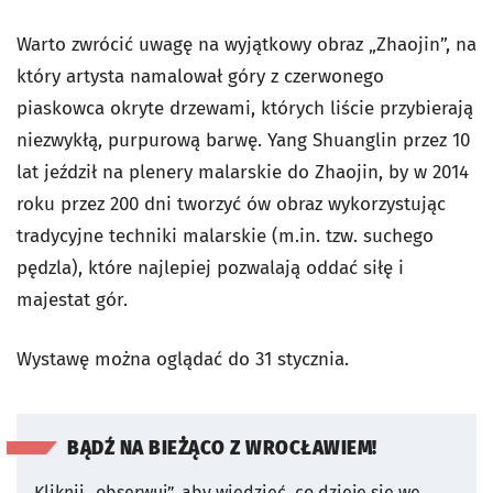
Warto zwrócić uwagę na wyjątkowy obraz „Zhaojin”, na
który artysta namalował góry z czerwonego
piaskowca okryte drzewami, których liście przybierają
niezwykłą, purpurową barwę. Yang Shuanglin przez 10
lat jeździł na plenery malarskie do Zhaojin, by w 2014
roku przez 200 dni tworzyć ów obraz wykorzystując
tradycyjne techniki malarskie (m.in. tzw. suchego
pędzla), które najlepiej pozwalają oddać siłę i
majestat gór.
Wystawę można oglądać do 31 stycznia.
BĄDŹ NA BIEŻĄCO Z WROCŁAWIEM!
Kliknij „obserwuj”, aby wiedzieć, co dzieje się we