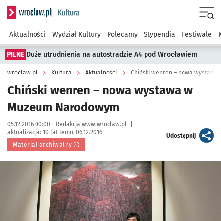
Serwis informacyjny wroclaw.pl podserwis: Kultura
Menu
Aktualności
Wydział Kultury
Polecamy
Stypendia
Festiwale
PILNE
Duże utrudnienia na autostradzie A4 pod Wrocławiem
wroclaw.pl
Kultura
Aktualności
Chiński wenren – nowa wystaw
Chiński wenren – nowa wystawa w
Muzeum Narodowym
Data publikacji:
Autor:
05.12.2016 00:00 |
Redakcja www.wroclaw.pl
|
aktualizacja:
10 lat temu, 06.12.2016
artykuł
Udostępnij
Materiał archiwalny
Kliknij, aby powiększyć