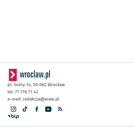
pl. Solny 14,
50-062
Wrocław
tel. 71 776 71 42
e-mail:
redakcja@araw.pl